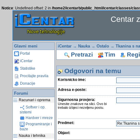
Notice
: Undefined offset: 2 in
/home2/icentarb/public_html/icentar/classes/cla
Centar 
Glavni meni
iCentar
→
Nauka
→
Ostalo
→
Tkanina s na
Pretrazi
Tim
Regis
Portal
iCentar
Statistike
Odgovori na temu
Procitajte pravila
Korisnicko ime:
Donacije
Adresa e-poste:
Forumi
Sigurnosna provjera:
Racunari i oprema
Unesite znakove na slici. Ovo bi
Softver i op.
trebalo izbjeci nezeljenu postu.
sistemi
Hardver i mreze
Predmet:
Programiranje i
baze
Objavi:
Nauka i tehnika