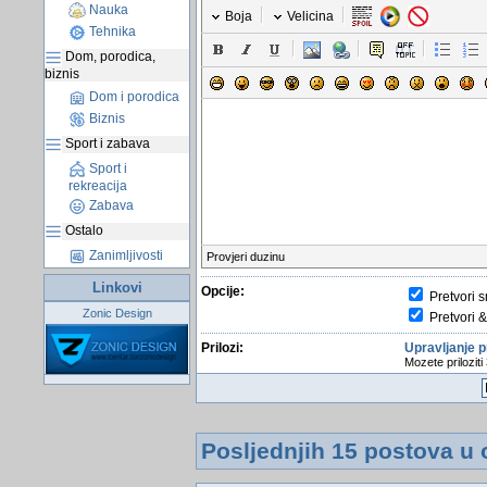
Nauka
Boja
Velicina
Tehnika
Dom, porodica,
biznis
Dom i porodica
Biznis
Sport i zabava
Sport i
rekreacija
Zabava
Ostalo
Zanimljivosti
Provjeri duzinu
Linkovi
Opcije:
Pretvori s
Zonic Design
Pretvori &
Prilozi:
Upravljanje p
Mozete priloziti
Posljednjih 15 postova u 