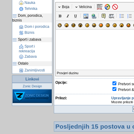
Nauka
Boja
Velicina
Tehnika
Dom, porodica,
biznis
Dom i porodica
Biznis
Sport i zabava
Sport i
rekreacija
Zabava
Ostalo
Zanimljivosti
Provjeri duzinu
Linkovi
Opcije:
Pretvori s
Zonic Design
Pretvori &
Prilozi:
Upravljanje p
Mozete priloziti
Posljednjih 15 postova u 