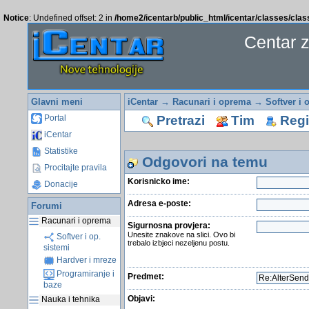
Notice
: Undefined offset: 2 in
/home2/icentarb/public_html/icentar/classes/cla
Centar 
Glavni meni
iCentar
→
Racunari i oprema
→
Softver i 
Pretrazi
Tim
Regis
Portal
iCentar
Statistike
Odgovori na temu
Procitajte pravila
Korisnicko ime:
Donacije
Adresa e-poste:
Forumi
Racunari i oprema
Sigurnosna provjera:
Unesite znakove na slici. Ovo bi
Softver i op.
trebalo izbjeci nezeljenu postu.
sistemi
Hardver i mreze
Programiranje i
Predmet:
baze
Objavi:
Nauka i tehnika