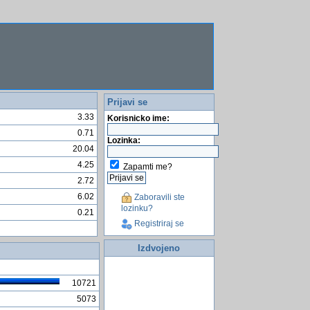
Prijavi se
3.33
Korisnicko ime:
0.71
Lozinka:
20.04
4.25
Zapamti me?
2.72
6.02
Zaboravili ste
lozinku?
0.21
Registriraj se
Izdvojeno
10721
5073