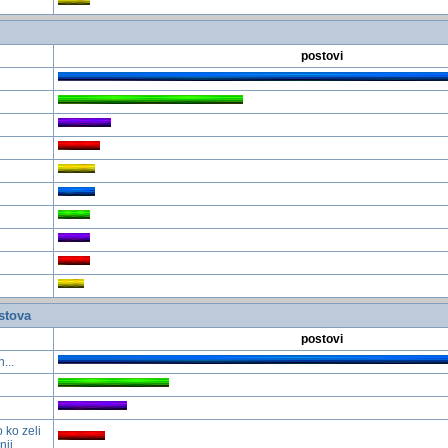
postovi
stova
postovi
...
 ko zeli
nji