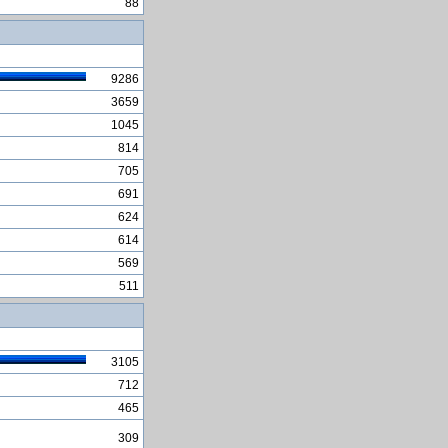
88
Otkrivene moÅ¾da najstarije
piramide u Peruu
Gorivo E10
kupoprodaja auta u HR
9286
određivanje razmaka između
3659
podataka
1045
Knjige i linkovi za Java i
814
Javascript programiranje
705
Taylor Swift sruÅ¡ila čak tri
691
rekorda
624
bacacica diska u vecernjoj
haljini
614
569
Povrsina, zapremina i duzina
krivih
511
Uskoro i zimski san za ljude
Evropa spriječila Aktu
3105
712
465
309