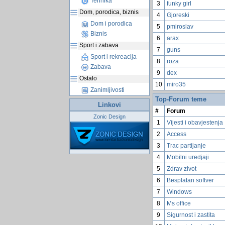
Tehnika
3
funky girl
Dom, porodica, biznis
4
Gjoreski
Dom i porodica
5
pmiroslav
Biznis
6
arax
Sport i zabava
7
guns
Sport i rekreacija
8
roza
Zabava
9
dex
Ostalo
10
miro35
Zanimljivosti
Top-Forum teme
Linkovi
#
Forum
Zonic Design
1
Vijesti i obavjestenja
2
Access
3
Trac partijanje
4
Mobilni uredjaji
5
Zdrav zivot
6
Besplatan softver
7
Windows
8
Ms office
9
Sigurnost i zastita