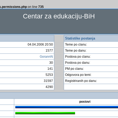
ss.permissions.php
on line
735
Centar za edukaciju-BiH
Statistike postanja
04.04.2006 20:50
Teme po clanu:
1577
Teme po danu:
GorannN
Postova po clanu:
30
Postova po danu:
141
PM po clanu:
5253
Odgovora po temi:
31597
Registriranih po danu:
4290
postovi