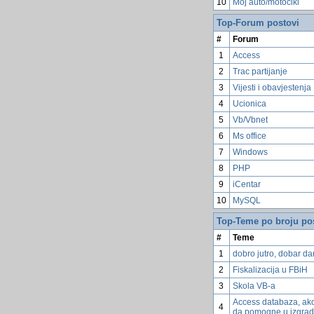
10
Moj auto/motocikl
Top-Forum postovi
#
Forum
1
Access
2
Trac partijanje
3
Vijesti i obavjestenja
4
Ucionica
5
Vb/Vbnet
6
Ms office
7
Windows
8
PHP
9
iCentar
10
MySQL
Top-Teme po broju po
#
Teme
1
dobro jutro, dobar dan
2
Fiskalizacija u FBiH
3
Skola VB-a
Access databaza, ako
4
da pomogne u izgrad