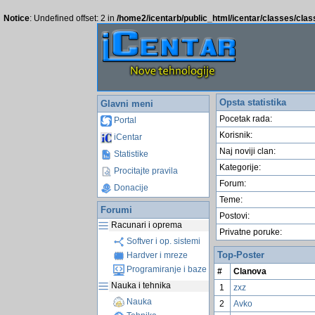
Notice
: Undefined offset: 2 in
/home2/icentarb/public_html/icentar/classes/cla
Opsta statistika
Glavni meni
Pocetak rada:
Portal
Korisnik:
iCentar
Naj noviji clan:
Statistike
Kategorije:
Procitajte pravila
Forum:
Donacije
Teme:
Forumi
Postovi:
Racunari i oprema
Privatne poruke:
Softver i op. sistemi
Top-Poster
Hardver i mreze
Programiranje i baze
#
Clanova
Nauka i tehnika
1
zxz
Nauka
2
Avko