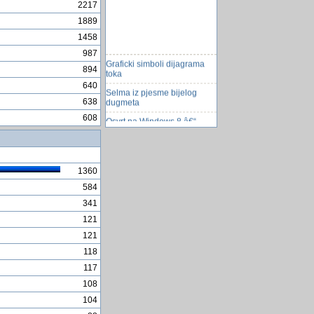
2217
1889
1458
987
Graficki simboli dijagrama
894
toka
640
Selma iz pjesme bijelog
dugmeta
638
Osvrt na Windows 8 â€“
608
jeftino, stabilno, ugodno i
brzo
Specijalna teorija relativnosti
- moja zapaÅ¾anja
1360
zabranjene rijeci
584
341
Sendvici za skolarce
121
Podizanje druge applikacije
121
bijela titovka
118
Danas 33. rodjendan PS-
117
racunara
108
Nivo nuklearne krize u
Fukushimi kao u Černobilu
104