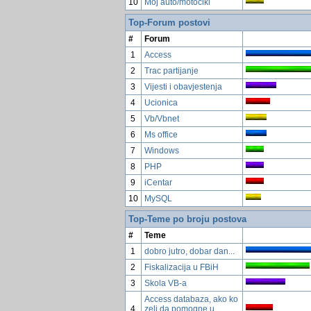
10
Moj auto/motocikl
Top-Forum postovi
#
Forum
1
Access
2
Trac partijanje
3
Vijesti i obavjestenja
4
Ucionica
5
Vb/Vbnet
6
Ms office
7
Windows
8
PHP
9
iCentar
10
MySQL
Top-Teme po broju postova
#
Teme
1
dobro jutro, dobar dan...
2
Fiskalizacija u FBiH
3
Skola VB-a
Access databaza, ako ko
4
zeli da pomogne u