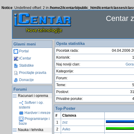
Notice
: Undefined offset: 2 in
/home2/icentarb/public_html/icentar/classes/cla
Centar 
Opsta statistika
Glavni meni
Pocetak rada:
04.04.2006 2
Portal
Korisnik:
iCentar
Naj noviji clan:
Gor
Statistike
Kategorije:
Procitajte pravila
Forum:
Donacije
Teme:
Forumi
Postovi:
3
Racunari i oprema
Privatne poruke:
Softver i op.
sistemi
Top-Poster
Hardver i mreze
#
Clanova
Programiranje i
1
zxz
baze
2
Avko
Nauka i tehnika