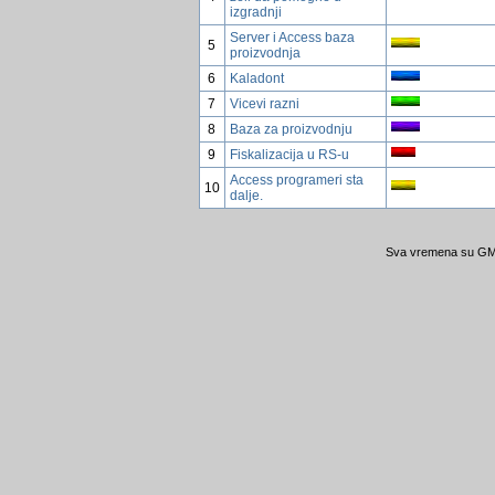
izgradnji
Server i Access baza
5
proizvodnja
6
Kaladont
7
Vicevi razni
8
Baza za proizvodnju
9
Fiskalizacija u RS-u
Access programeri sta
10
dalje.
Sva vremena su GMT