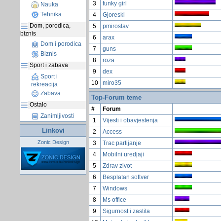
3
funky girl
Nauka
Tehnika
4
Gjoreski
Dom, porodica,
5
pmiroslav
biznis
6
arax
Dom i porodica
7
guns
Biznis
8
roza
Sport i zabava
9
dex
Sport i
10
miro35
rekreacija
Zabava
Top-Forum teme
Ostalo
#
Forum
Zanimljivosti
1
Vijesti i obavjestenja
Linkovi
2
Access
Zonic Design
3
Trac partijanje
4
Mobilni uredjaji
5
Zdrav zivot
6
Besplatan softver
7
Windows
8
Ms office
9
Sigurnost i zastita