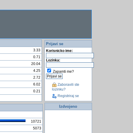
Prijavi se
3.33
Korisnicko ime:
0.71
Lozinka:
20.04
4.25
Zapamti me?
2.72
6.02
Zaboravili ste
lozinku?
0.21
Registriraj se
Izdvojeno
10721
5073