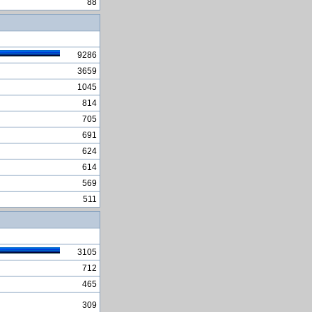
88
nuklearni reaktor
Program za narudzbenicu!
Turski Edison modernog
doba
9286
ubacivanje prazne celije radi
3659
uskladivanja dvije kolone
1045
bez zimske sluzbe
814
Radikalno drugačiji
705
Windows 8
691
Inovatori BiH sedam
624
nagrada
614
Civilizacija će nestati za
nekoliko decenija
569
511
360 Document protector
Kopiranje u viÅ¡e tablica
odjednom
3105
712
465
309