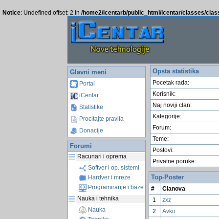
Notice
: Undefined offset: 2 in
/home2/icentarb/public_html/icentar/classes/cla
Opsta statistika
Glavni meni
Pocetak rada:
Portal
Korisnik:
iCentar
Naj noviji clan:
Statistike
Kategorije:
Procitajte pravila
Forum:
Donacije
Teme:
Forumi
Postovi:
Racunari i oprema
Privatne poruke:
Softver i op. sistemi
Top-Poster
Hardver i mreze
Programiranje i baze
#
Clanova
Nauka i tehnika
1
zxz
Nauka
2
Avko