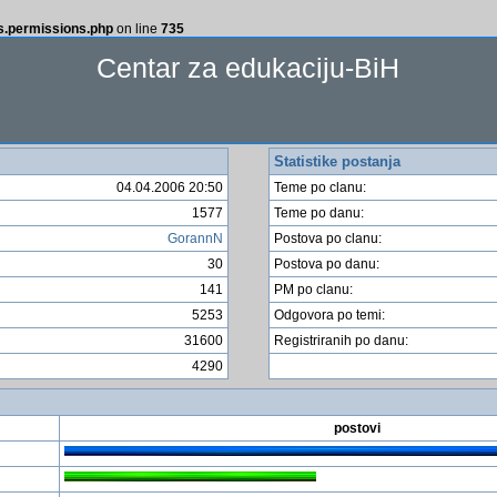
ss.permissions.php
on line
735
Centar za edukaciju-BiH
Statistike postanja
04.04.2006 20:50
Teme po clanu:
1577
Teme po danu:
GorannN
Postova po clanu:
30
Postova po danu:
141
PM po clanu:
5253
Odgovora po temi:
31600
Registriranih po danu:
4290
postovi