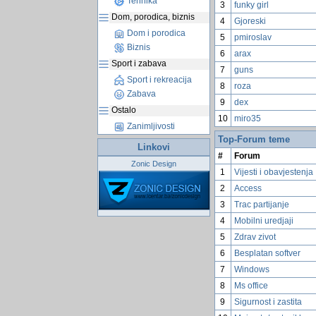
Tehnika
3
funky girl
Dom, porodica, biznis
4
Gjoreski
Dom i porodica
5
pmiroslav
Biznis
6
arax
Sport i zabava
7
guns
Sport i rekreacija
8
roza
Zabava
9
dex
Ostalo
10
miro35
Zanimljivosti
Top-Forum teme
Linkovi
#
Forum
Zonic Design
1
Vijesti i obavjestenja
2
Access
3
Trac partijanje
4
Mobilni uredjaji
5
Zdrav zivot
6
Besplatan softver
7
Windows
8
Ms office
9
Sigurnost i zastita