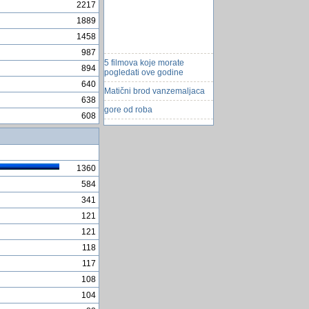
2217
1889
1458
987
5 filmova koje morate
pogledati ove godine
894
640
Matični brod vanzemaljaca
638
gore od roba
608
racunalo se samo restarta
Sonda na Zemlju donijela
Å¾ivot iz svemira?
1360
Zdrave namirnice
584
Ospice
341
Generiranje broja
121
dokumenta
121
bizarni zakoni u americkim
drzavama
118
117
Podesavanje baze podataka
za rad u visekorisnickom
108
okruzenju
104
Bill Gates razvija sigurniji