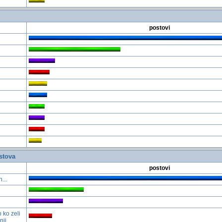
postovi
stova
postovi
...
 ko zeli
nji