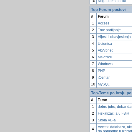
10
Moj auto/motocikl
Top-Forum postovi
#
Forum
1
Access
2
Trac partijanje
3
Vijesti i obavjestenja
4
Ucionica
5
Vb/Vbnet
6
Ms office
7
Windows
8
PHP
9
iCentar
10
MySQL
Top-Teme po broju po
#
Teme
1
dobro jutro, dobar dan
2
Fiskalizacija u FBiH
3
Skola VB-a
Access databaza, ako
4
da pomogne u izgrad