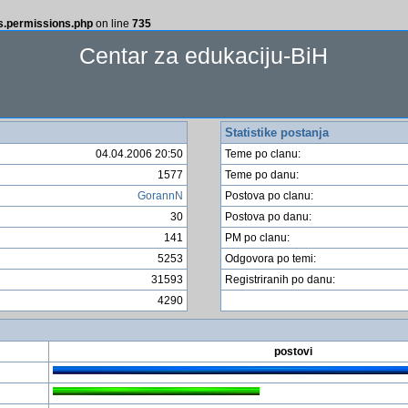
ss.permissions.php
on line
735
Centar za edukaciju-BiH
Statistike postanja
04.04.2006 20:50
Teme po clanu:
1577
Teme po danu:
GorannN
Postova po clanu:
30
Postova po danu:
141
PM po clanu:
5253
Odgovora po temi:
31593
Registriranih po danu:
4290
postovi