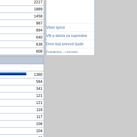
2217
1889
1458
987
Viber igrice
894
VB-a sklola za napredne
640
Dron koji prevozi ljude
638
Galaksija - casopis
608
otvaranje novog taba u
javascript-u
U New Yorku besplatni
1360
obroci od ostataka hrane
584
Ideje i rjesenja iz teme
fiskalizacija
341
121
Volkswagen Golf Blue
121
igra pecanje
118
Električni bicikl
117
Screen.ActiveControl.Name
108
problem
104
Sumatra PDF citac