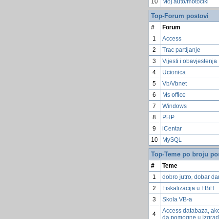
10
Moj auto/motocikl
Top-Forum postovi
#
Forum
1
Access
2
Trac partijanje
3
Vijesti i obavjestenja
4
Ucionica
5
Vb/Vbnet
6
Ms office
7
Windows
8
PHP
9
iCentar
10
MySQL
Top-Teme po broju po
#
Teme
1
dobro jutro, dobar dan
2
Fiskalizacija u FBiH
3
Skola VB-a
Access databaza, ako
4
da pomogne u izgrad