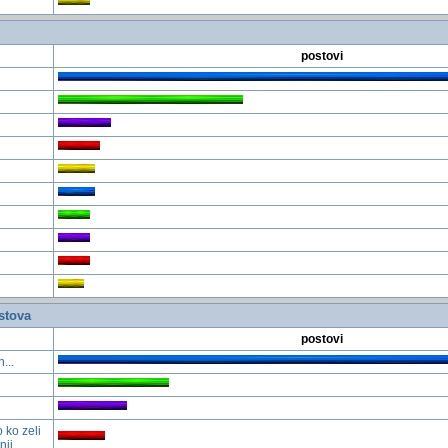
postovi
stova
postovi
...
 ko zeli
nji