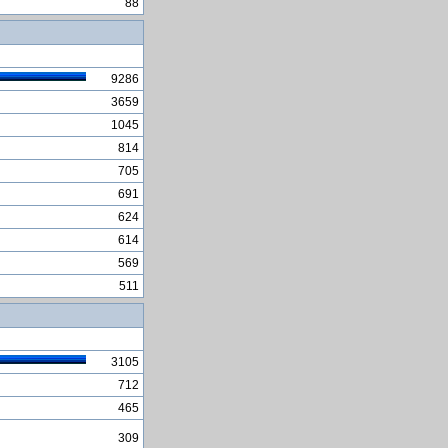
88
SAD i Evropa poslali satelite
u svemir
Davanjem poÅ¡tanskog koda
RS-u je prekrÅ¡eno pravilo
9286
Moje pjesme, moji snovi....
3659
Freepik - poznata platforma
1045
koja nudi besplatne resurse
814
za graficki dizajn
705
Lijek za rak debelog crijeva
691
BITCOIN pomoć
624
Neosoft komande u
614
Mikroelektronika komande
569
Kompenzacije
511
3105
712
465
309