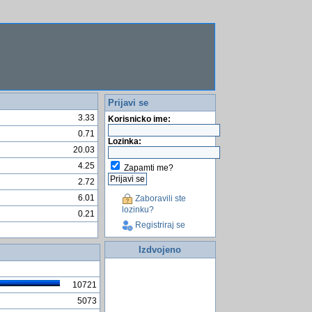
Prijavi se
3.33
Korisnicko ime:
0.71
Lozinka:
20.03
4.25
Zapamti me?
2.72
6.01
Zaboravili ste
lozinku?
0.21
Registriraj se
Izdvojeno
10721
5073