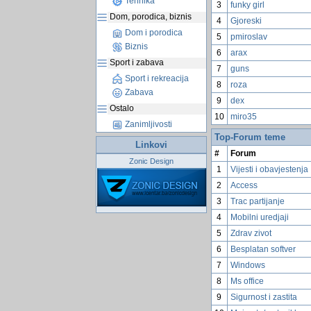
Tehnika
3
funky girl
Dom, porodica, biznis
4
Gjoreski
Dom i porodica
5
pmiroslav
Biznis
6
arax
Sport i zabava
7
guns
Sport i rekreacija
8
roza
Zabava
9
dex
Ostalo
10
miro35
Zanimljivosti
Top-Forum teme
Linkovi
#
Forum
Zonic Design
1
Vijesti i obavjestenja
2
Access
3
Trac partijanje
4
Mobilni uredjaji
5
Zdrav zivot
6
Besplatan softver
7
Windows
8
Ms office
9
Sigurnost i zastita