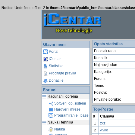
Notice
: Undefined offset: 2 in
/home2/icentarb/public_html/icentar/classes/cla
Opsta statistika
Glavni meni
Pocetak rada:
Portal
Korisnik:
iCentar
Naj noviji clan:
Statistike
Kategorije:
Procitajte pravila
Forum:
Donacije
Teme:
Forumi
Postovi:
Racunari i oprema
Privatne poruke:
Softver i op. sistemi
Top-Poster
Hardver i mreze
Programiranje i baze
#
Clanova
Nauka i tehnika
1
zxz
Nauka
2
Avko