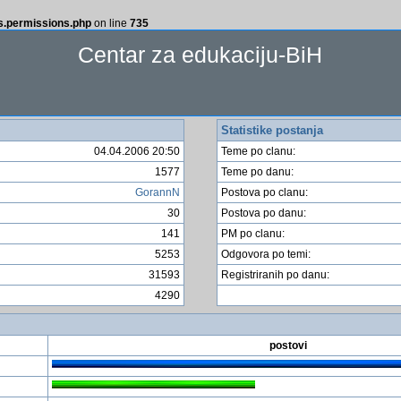
ss.permissions.php
on line
735
Centar za edukaciju-BiH
Statistike postanja
04.04.2006 20:50
Teme po clanu:
1577
Teme po danu:
GorannN
Postova po clanu:
30
Postova po danu:
141
PM po clanu:
5253
Odgovora po temi:
31593
Registriranih po danu:
4290
postovi