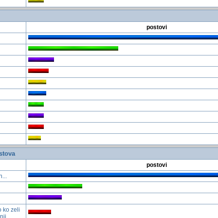
postovi
stova
postovi
...
 ko zeli
nji