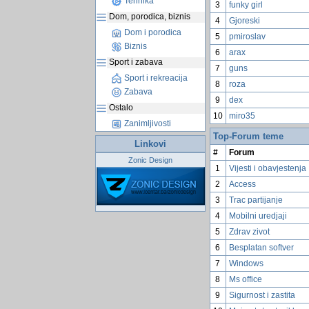
Tehnika
3
funky girl
Dom, porodica, biznis
4
Gjoreski
Dom i porodica
5
pmiroslav
Biznis
6
arax
Sport i zabava
7
guns
Sport i rekreacija
8
roza
Zabava
9
dex
Ostalo
10
miro35
Zanimljivosti
Top-Forum teme
Linkovi
#
Forum
Zonic Design
1
Vijesti i obavjestenja
2
Access
3
Trac partijanje
4
Mobilni uredjaji
5
Zdrav zivot
6
Besplatan softver
7
Windows
8
Ms office
9
Sigurnost i zastita