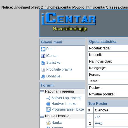
Notice
: Undefined offset: 2 in
/home2/icentarb/public_html/icentar/classes/cla
Opsta statistika
Glavni meni
Pocetak rada:
Portal
Korisnik:
iCentar
Naj noviji clan:
Statistike
Kategorije:
Procitajte pravila
Forum:
Donacije
Teme:
Forumi
Postovi:
Racunari i oprema
Privatne poruke:
Softver i op. sistemi
Top-Poster
Hardver i mreze
Programiranje i baze
#
Clanova
Nauka i tehnika
1
zxz
Nauka
2
Avko