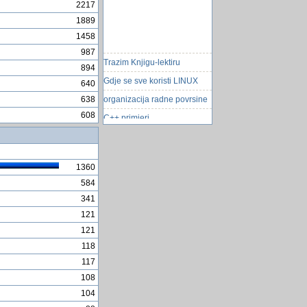
2217
1889
1458
987
Trazim Knjigu-lektiru
894
Gdje se sve koristi LINUX
640
organizacija radne povrsine
638
C++ primjeri
608
Predstavljen zlatni iPhone 5
Å½ivotinja s umjetnim DNK!
1360
web strana pocetok
584
XAAMP i Wordpress
341
vjerojatnost u igrama na
121
srecu
121
Karoserija kao baterija
118
preminuo legendarni kvizas
Mirko Miocic
117
108
Znate li sta je?
104
RijeÅ¡ite se umora - bez