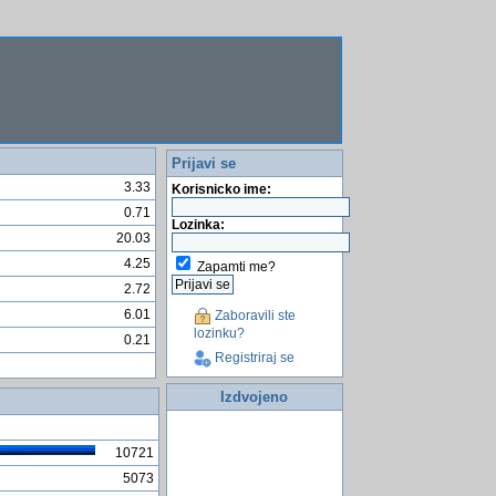
Prijavi se
3.33
Korisnicko ime:
0.71
Lozinka:
20.03
4.25
Zapamti me?
2.72
6.01
Zaboravili ste
lozinku?
0.21
Registriraj se
Izdvojeno
10721
5073