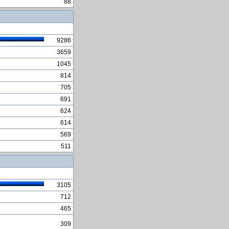
pomoći kofeina
88
Syntax error in date in query
U Etiopiji za upotrebu
Skypea 15 godina zatvora
9286
Zbir iznosa po razlicitim
3659
kriterijumima i poljima
1045
zagonetke
814
Ne zaboravite vjeÅ¾banje
705
zimi
691
Katastrofa mnogo veća od
624
Černobila
614
telefoni koji se sami
unistavaju
569
511
3105
712
465
309