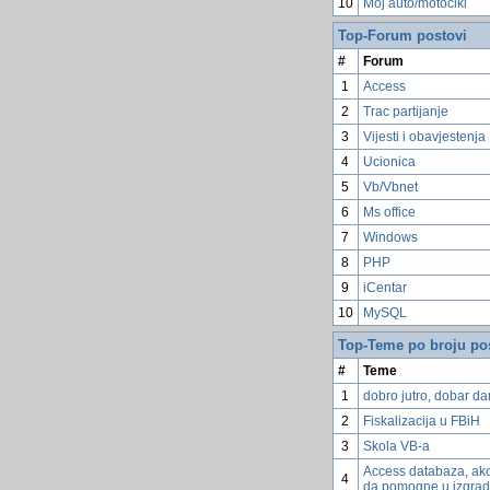
10
Moj auto/motocikl
Top-Forum postovi
#
Forum
1
Access
2
Trac partijanje
3
Vijesti i obavjestenja
4
Ucionica
5
Vb/Vbnet
6
Ms office
7
Windows
8
PHP
9
iCentar
10
MySQL
Top-Teme po broju po
#
Teme
1
dobro jutro, dobar dan
2
Fiskalizacija u FBiH
3
Skola VB-a
Access databaza, ako
4
da pomogne u izgrad