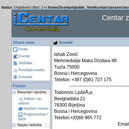
Notice
: Undefined offset: 2 in
/home2/icentarb/public_html/icentar/classes/cla
Centar 
Glavni meni
Kontakt
Portal
Ishab Zonić
iCentar
Mehmedalije Maka Dizdara 48
Statistike
Tuzla 75000
Procitajte pravila
Bosna i Hercegovina
Donacije
Telefon: +387 (0)61 727 175
Forumi
Todorovic LjubiÅ¡a
Racunari i oprema
Beogradska 21
Softver i op.
sistemi
76300 Bijeljina
Hardver i mreze
Bosna i Hercegovina
Programiranje i
Telefon:+(0)66 965 772
baze
Email
Nauka i tehnika