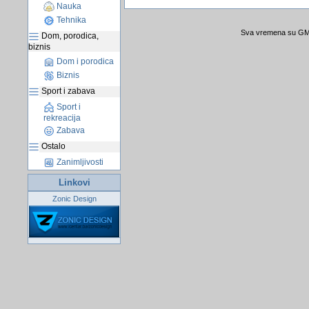
Nauka
Tehnika
Sva vremena su GMT
Dom, porodica,
biznis
Dom i porodica
Biznis
Sport i zabava
Sport i
rekreacija
Zabava
Ostalo
Zanimljivosti
Linkovi
Zonic Design