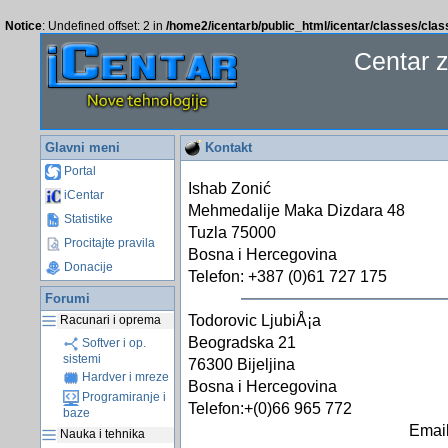
Notice
: Undefined offset: 2 in
/home2/icentarb/public_html/icentar/classes/cla
Centar 
Glavni meni
Kontakt
Portal
Ishab Zonić
iCentar
Mehmedalije Maka Dizdara 48
Statistike
Tuzla 75000
Procitajte pravila
Bosna i Hercegovina
Donacije
Telefon: +387 (0)61 727 175
Forumi
Todorovic LjubiÅ¡a
Racunari i oprema
Beogradska 21
Softver i op.
sistemi
76300 Bijeljina
Hardver i mreze
Bosna i Hercegovina
Programiranje i
Telefon:+(0)66 965 772
baze
Email
Nauka i tehnika