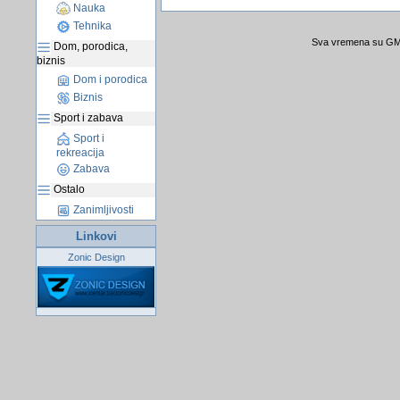
Nauka
Tehnika
Sva vremena su GMT
Dom, porodica,
biznis
Dom i porodica
Biznis
Sport i zabava
Sport i
rekreacija
Zabava
Ostalo
Zanimljivosti
Linkovi
Zonic Design