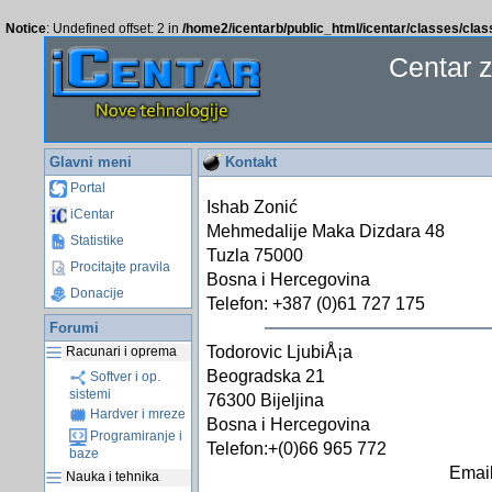
Notice
: Undefined offset: 2 in
/home2/icentarb/public_html/icentar/classes/cla
Centar 
Glavni meni
Kontakt
Portal
Ishab Zonić
iCentar
Mehmedalije Maka Dizdara 48
Statistike
Tuzla 75000
Procitajte pravila
Bosna i Hercegovina
Donacije
Telefon: +387 (0)61 727 175
Forumi
Todorovic LjubiÅ¡a
Racunari i oprema
Beogradska 21
Softver i op.
sistemi
76300 Bijeljina
Hardver i mreze
Bosna i Hercegovina
Programiranje i
Telefon:+(0)66 965 772
baze
Email
Nauka i tehnika