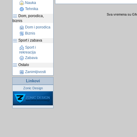
Nauka
Tehnika
Sva vremena su GMT
Dom, porodica,
biznis
Dom i porodica
Biznis
Sport i zabava
Sport i
rekreacija
Zabava
Ostalo
Zanimljivosti
Linkovi
Zonic Design