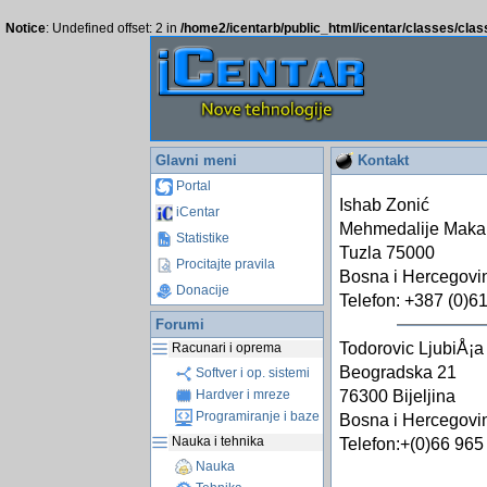
Notice
: Undefined offset: 2 in
/home2/icentarb/public_html/icentar/classes/cla
Glavni meni
Kontakt
Portal
Ishab Zonić
iCentar
Mehmedalije Maka
Statistike
Tuzla 75000
Procitajte pravila
Bosna i Hercegovi
Donacije
Telefon: +387 (0)6
Forumi
Todorovic LjubiÅ¡a
Racunari i oprema
Beogradska 21
Softver i op. sistemi
Hardver i mreze
76300 Bijeljina
Programiranje i baze
Bosna i Hercegovi
Nauka i tehnika
Telefon:+(0)66 965
Nauka