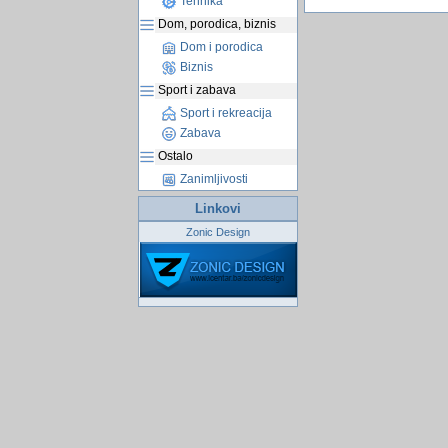
Tehnika
Dom, porodica, biznis
Dom i porodica
Biznis
Sport i zabava
Sport i rekreacija
Zabava
Ostalo
Zanimljivosti
Linkovi
Zonic Design