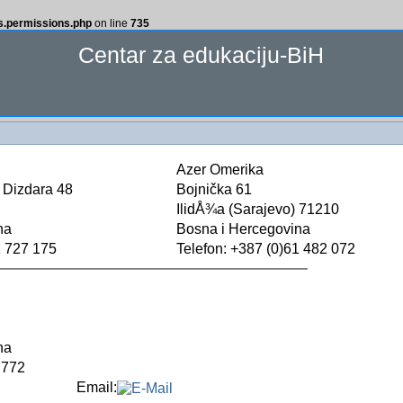
ss.permissions.php
on line
735
Centar za edukaciju-BiH
Azer Omerika
 Dizdara 48
Bojnička 61
IlidÅ¾a (Sarajevo) 71210
na
Bosna i Hercegovina
1 727 175
Telefon: +387 (0)61 482 072
na
 772
Email: