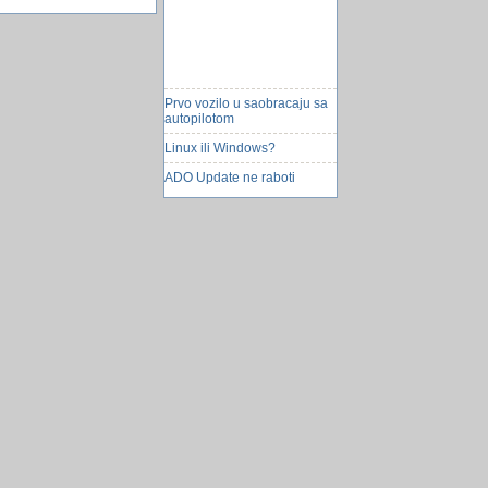
Prvo vozilo u saobracaju sa
autopilotom
Linux ili Windows?
ADO Update ne raboti
Prednji branik audi jaje
Windows 10 novi Startup
Settings
Izbor laptopa
Webmin
Esma Voloder - miss
Australije
Kako ubrzati rad računala?
Kako razvuci dugme na
cijelu celiju table
Mnogi radnici u BiH nemaju
slobodne dane za praznike