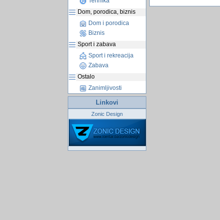
Tehnika
Dom, porodica, biznis
Dom i porodica
Biznis
Sport i zabava
Sport i rekreacija
Zabava
Ostalo
Zanimljivosti
Linkovi
Zonic Design