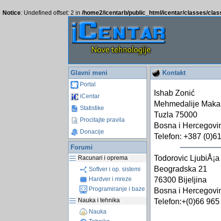
Notice
: Undefined offset: 2 in
/home2/icentarb/public_html/icentar/classes/cla
Glavni meni
Kontakt
Portal
Ishab Zonić
iCentar
Mehmedalije Maka
Statistike
Tuzla 75000
Procitajte pravila
Bosna i Hercegovi
Donacije
Telefon: +387 (0)6
Forumi
Todorovic LjubiÅ¡a
Racunari i oprema
Beogradska 21
Softver i op. sistemi
Hardver i mreze
76300 Bijeljina
Programiranje i baze
Bosna i Hercegovi
Nauka i tehnika
Telefon:+(0)66 965
Nauka