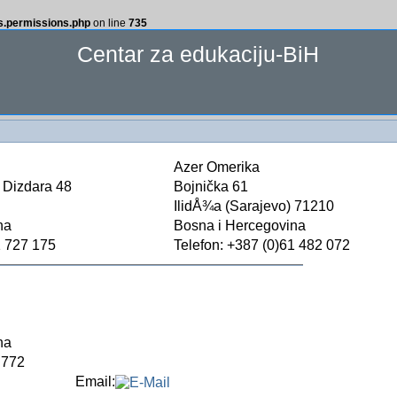
ss.permissions.php
on line
735
Centar za edukaciju-BiH
Azer Omerika
 Dizdara 48
Bojnička 61
IlidÅ¾a (Sarajevo) 71210
na
Bosna i Hercegovina
1 727 175
Telefon: +387 (0)61 482 072
na
 772
Email: