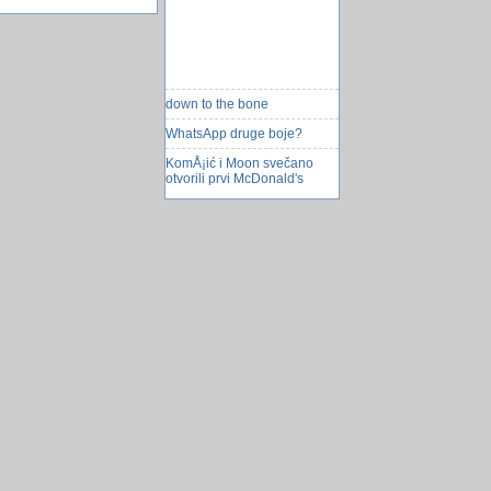
down to the bone
WhatsApp druge boje?
KomÅ¡ić i Moon svečano
otvorili prvi McDonald's
Kako ustedjeti gorivo?
Stvoren smrtonosan soj
ptičje gripe
Otok Bora Bora, raj na zemlji
Hakiran irski zdravstveni
sustav
Nokia N9, prvi MeeGo
pametni telefon
Modeliranje baze za robno
knjigovodstvo
Časovi klavira
Zbirka zadataka iz
programskog jezika C#