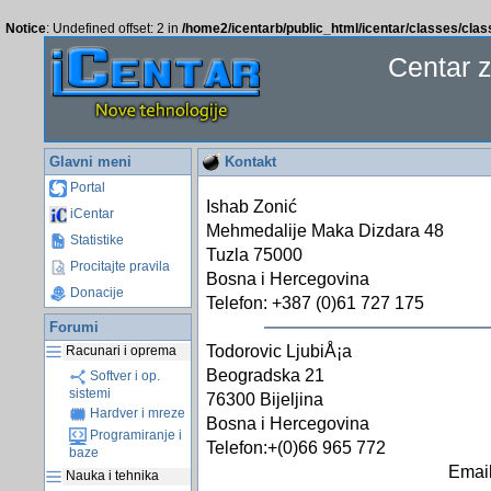
Notice
: Undefined offset: 2 in
/home2/icentarb/public_html/icentar/classes/cla
Centar 
Glavni meni
Kontakt
Portal
Ishab Zonić
iCentar
Mehmedalije Maka Dizdara 48
Statistike
Tuzla 75000
Procitajte pravila
Bosna i Hercegovina
Donacije
Telefon: +387 (0)61 727 175
Forumi
Todorovic LjubiÅ¡a
Racunari i oprema
Beogradska 21
Softver i op.
sistemi
76300 Bijeljina
Hardver i mreze
Bosna i Hercegovina
Programiranje i
Telefon:+(0)66 965 772
baze
Email
Nauka i tehnika