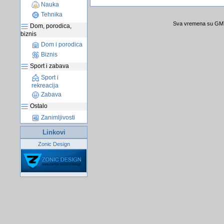
Nauka
Tehnika
Sva vremena su GMT 
Dom, porodica,
biznis
Dom i porodica
Biznis
Sport i zabava
Sport i
rekreacija
Zabava
Ostalo
Zanimljivosti
Linkovi
Zonic Design