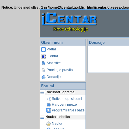
Notice
: Undefined offset: 2 in
/home2/icentarb/public_html/icentar/classes/cla
Glavni meni
Donacije
Portal
iCentar
Statistike
Procitajte pravila
Donacije
Forumi
Racunari i oprema
Softver i op. sistemi
Hardver i mreze
Programiranje i baze
Nauka i tehnika
Nauka