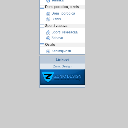
Tehnika
Dom, porodica, biznis
Dom i porodica
Biznis
Sport i zabava
Sport i rekreacija
Zabava
Ostalo
Zanimljivosti
Linkovi
Zonic Design