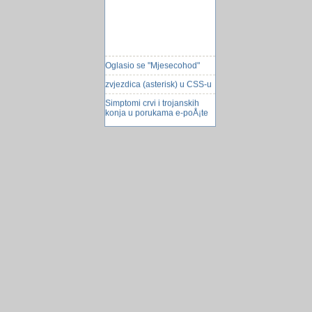
Oglasio se "Mjesecohod"
zvjezdica (asterisk) u CSS-u
Simptomi crvi i trojanskih
konja u porukama e-poÅ¡te
kamion bez vozaca
Podizanje druge applikacije
Tri glavne nagrade za
Peugeot RCZ
Ujed ose liječi od raka
Zemljotres u Turskoj
Ledenjaci se povlače!
pomoc oko povezivanja
tabela i query-ja
Format brojeva
attachmen-Kacenje fajla