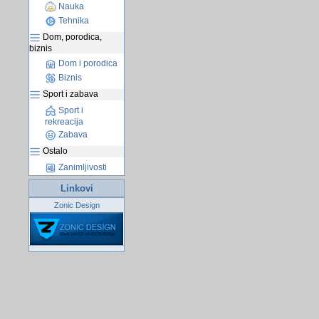
Nauka
Tehnika
Dom, porodica,
biznis
Dom i porodica
Biznis
Sport i zabava
Sport i
rekreacija
Zabava
Ostalo
Zanimljivosti
Linkovi
Zonic Design