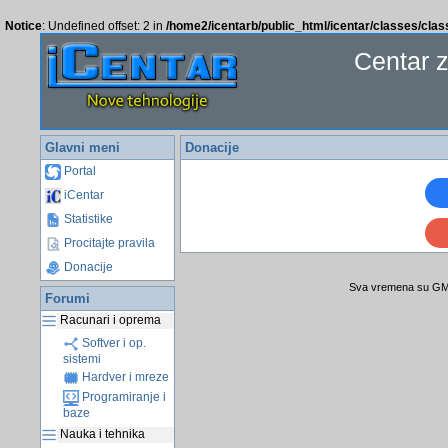
Notice
: Undefined offset: 2 in
/home2/icentarb/public_html/icentar/classes/cla
Centar 
Glavni meni
Donacije
Portal
iCentar
Statistike
Procitajte pravila
Donacije
Sva vremena su GMT
Forumi
Racunari i oprema
Softver i op.
sistemi
Hardver i mreze
Programiranje i
baze
Nauka i tehnika