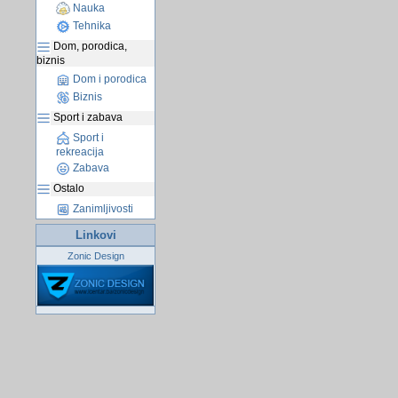
Nauka
Tehnika
Dom, porodica,
biznis
Dom i porodica
Biznis
Sport i zabava
Sport i
rekreacija
Zabava
Ostalo
Zanimljivosti
Linkovi
Zonic Design