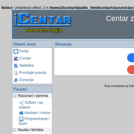
Notice
: Undefined offset: 2 in
/home2/icentarb/public_html/icentar/classes/cla
Centar 
Glavni meni
Donacije
Portal
iCentar
Statistike
Procitajte pravila
Donacije
Sva vremena su GMT
Forumi
Racunari i oprema
Softver i op.
sistemi
Hardver i mreze
Programiranje i
baze
Nauka i tehnika