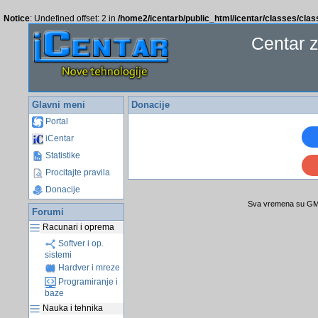
Notice
: Undefined offset: 2 in
/home2/icentarb/public_html/icentar/classes/cla
Centar 
Glavni meni
Donacije
Portal
iCentar
Statistike
Procitajte pravila
Donacije
Sva vremena su GMT
Forumi
Racunari i oprema
Softver i op.
sistemi
Hardver i mreze
Programiranje i
baze
Nauka i tehnika