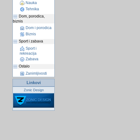
Nauka
Tehnika
Dom, porodica,
biznis
Dom i porodica
Biznis
Sport i zabava
Sport i
rekreacija
Zabava
Ostalo
Zanimljivosti
Linkovi
Zonic Design