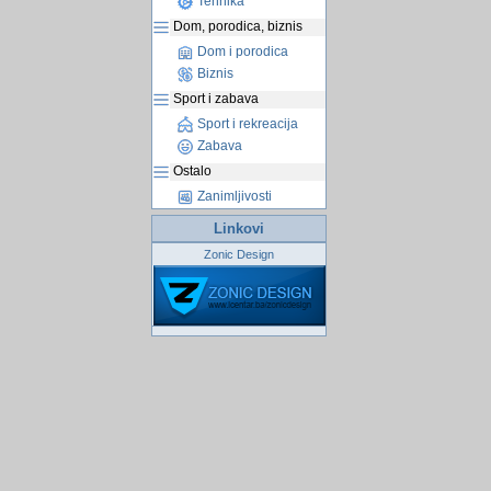
Tehnika
Dom, porodica, biznis
Dom i porodica
Biznis
Sport i zabava
Sport i rekreacija
Zabava
Ostalo
Zanimljivosti
Linkovi
Zonic Design