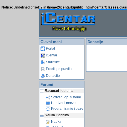
Notice
: Undefined offset: 2 in
/home2/icentarb/public_html/icentar/classes/cla
Glavni meni
Donacije
Portal
iCentar
Statistike
Procitajte pravila
Donacije
Forumi
Racunari i oprema
Softver i op. sistemi
Hardver i mreze
Programiranje i baze
Nauka i tehnika
Nauka