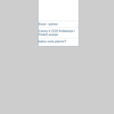
Excel - pomoc
Canon Ir 2220 Instalacija I
PodeÅ avanje
kakvu vodu pijemo?
cPanel ili xPanel ????
6 ideja za ljetni spoj na
otvorenom
Problem učitavanja slike
Bajaga predstavio stihove
naÅ¡ih Å¾ivota
Tabele za testiranje
Gadafi ubija
Najveća medicinska
postignuća u 2011.
facebook baza korisnika
Ubuntu 10.04.2 LTS