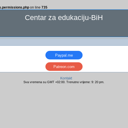
ss.permissions.php
on line
735
Centar za edukaciju-BiH
Paypal.me
Patreon.com
Kontakt
Sva vremena su GMT +02:00. Trenutno vrijeme: 9: 20 pm.