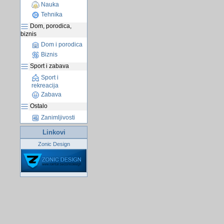
Nauka
Tehnika
Dom, porodica,
biznis
Dom i porodica
Biznis
Sport i zabava
Sport i
rekreacija
Zabava
Ostalo
Zanimljivosti
Linkovi
Zonic Design