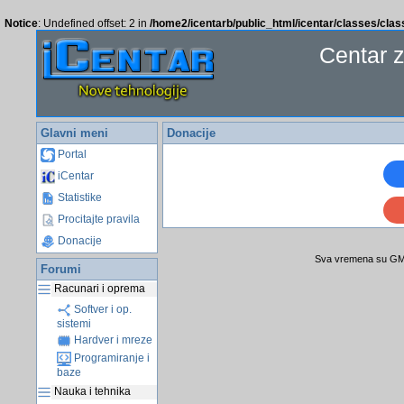
Notice
: Undefined offset: 2 in
/home2/icentarb/public_html/icentar/classes/cla
Centar 
Glavni meni
Donacije
Portal
iCentar
Statistike
Procitajte pravila
Donacije
Sva vremena su GMT
Forumi
Racunari i oprema
Softver i op.
sistemi
Hardver i mreze
Programiranje i
baze
Nauka i tehnika