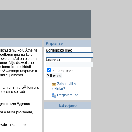
Prijavi se
sličnu temu koju Å¾elite
Korisnicko ime:
a podforumima na koje
 svoje miÅ¡ljenje o temi.
Lozinka:
rume. Nije dozvoljeno
e teme će se ukidati.
Zapamti me?
odrÅ¾avanja rasprave ili
i cilj ometati i
Zaboravili ste
 o namjernim greÅ¡kama s
lozinku?
i o čemu se radi.
Registriraj se
ernih izmiÅ¡ljotina.
Izdvojeno
e vlastite proizvode,
ate, a kada je to