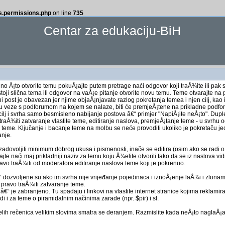
ss.permissions.php
on line
735
Centar za edukaciju-BiH
 no Å¡to otvorite temu pokuÅ¡ajte putem pretrage naći odgovor koji traÅ¾ite ili pak 
stoji slična tema ili odgovor na vaÅ¡e pitanje otvorite novu temu. Teme otvarajte n
 post je obavezan jer njime objaÅ¡njavate razlog pokretanja temea i njen cilj, kao i
u veze s podforumom na kojem se nalaze, biti će premjeÅ¡tene na prikladne podfo
cilj i svrha samo besmisleno nabijanje postova â€“ primjer "NapiÅ¡ite neÅ¡to". Dupl
raÅ¾iti zatvaranje vlastite teme, editiranje naslova, premjeÅ¡tanje teme - u svrhu 
teme. Ključanje i bacanje teme na molbu se neće provoditi ukoliko je pokretaču jedin
anje.
adovoljiti minimum dobrog ukusa i pismenosti, inače se editira (osim ako se radi
e naći maj prikladniji naziv za temu koju Å¾elite otvoriti tako da se iz naslova vid
avo traÅ¾iti od moderatora editiranje naslova teme koji je pokrenuo.
 dozvoljene su ako im svrha nije vrijeđanje pojedinaca i iznoÅ¡enje laÅ¾i i zlonamj
 pravo traÅ¾iti zatvaranje teme.
 je zabranjeno. Tu spadaju i linkovi na vlastite internet stranice kojima reklamirat
ijedi i za teme o piramidalnim načinima zarade (npr. $pir) i sl.
elih rečenica velikim slovima smatra se deranjem. Razmislite kada neÅ¡to naglaÅ¡av