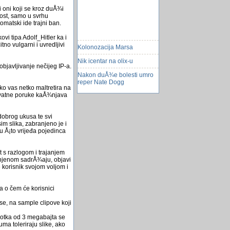
i oni koji se kroz duÅ¾i
ost, samo u svrhu
omatski ide trajni ban.
vi tipa Adolf_Hitler ka i
Kolonozacija Marsa
no vulgarni i uvredljivi
Nik icentar na olix-u
bjavljivanje nečijeg IP-a.
Nakon duÅ¾e bolesti umro
reper Nate Dogg
o vas netko maltretira na
Problem sa MDE!
privatne poruke kaÅ¾njava
OCX ili u Grid kako
dobrog ukusa te svi
Freepik - poznata platforma
im slika, zabranjeno je i
koja nudi besplatne resurse
mu Å¡to vrijeđa pojedinca
za graficki dizajn
stavka nije pronadena
t s razlogom i trajanjem
stavka se vishe ne nalazi u ...
anjenom sadrÅ¾aju, objavi
 korisnik svojom voljom i
dll za kreiranje ribbona u
visual studio
 a o čem će korisnici
50 pravila lijepog
ponaÅ¡anja na internetu!
se, na sample clipove koji
Vivaldi, browser za
 Fotka od 3 megabajta se
napredne
ma toleriraju slike, ako