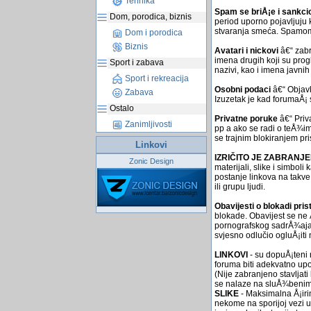
Tehnika
Spam se briÅ¡e i sankci
Dom, porodica, biznis
period uporno pojavljuju
stvaranja smeća. Spamom se
Dom i porodica
Biznis
Avatari i nickovi
â€“ zabr
imena drugih koji su progl
Sport i zabava
nazivi, kao i imena javni
Sport i rekreacija
Osobni podaci
â€“ Objavl
Zabava
Izuzetak je kad forumaÅ¡ 
Ostalo
Privatne poruke
â€“ Priv
Zanimljivosti
pp a ako se radi o teÅ¾im
se trajnim blokiranjem pr
Linkovi
IZRIČITO JE ZABRANJ
Zonic Design
materijali, slike i simbol
postanje linkova na takve 
ili grupu ljudi.
Obavijesti o blokadi pris
blokade. Obavijest se ne
pornografskog sadrÅ¾aja p
svjesno odlučio ogluÅ¡iti
LINKOVI
- su dopuÅ¡teni n
foruma biti adekvatno upo
(Nije zabranjeno stavljat
se nalaze na sluÅ¾benim 
SLIKE
- Maksimalna Å¡irin
nekome na sporijoj vezi uč