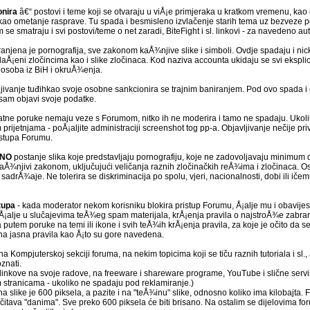
onira
â€“ postovi i teme koji se otvaraju u viÅ¡e primjeraka u kratkom vremenu, kao 
 kao ometanje rasprave. Tu spada i besmisleno izvlačenje starih tema uz bezveze p
 smatraju i svi postovi/teme o net zaradi, BiteFight i sl. linkovi - za navedeno aut
anjena je pornografija, sve zakonom kaÅ¾njive slike i simboli. Ovdje spadaju i nicko
aÅ¡eni zločincima kao i slike zločinaca. Kod naziva accounta ukidaju se svi eksplicit
h osoba iz BiH i okruÅ¾enja.
jivanje tuđihkao svoje osobne sankcionira se trajnim baniranjem. Pod ovo spada i o
sam objavi svoje podatke.
atne poruke nemaju veze s Forumom, nitko ih ne moderira i tamo ne spadaju. Ukolik
 prijetnjama - poÅ¡aljite administraciji screenshot tog pp-a. Objavljivanje nečije 
istupa Forumu.
ENO
postanje slika koje predstavljaju pornografiju, koje ne zadovoljavaju minimum 
i kaÅ¾njivi zakonom, uključujući veličanja raznih zločinačkih reÅ¾ima i zločinaca. Os
sadrÅ¾aje. Ne tolerira se diskriminacija po spolu, vjeri, nacionalnosti, dobi ili iče
tupa
- kada moderator nekom korisniku blokira pristup Forumu, Å¡alje mu i obavijes
 Å¡alje u slučajevima teÅ¾eg spam materijala, krÅ¡enja pravila o najstroÅ¾e zabr
utem poruke na temi ili ikone i svih teÅ¾ih krÅ¡enja pravila, za koje je očito da se
 na jasna pravila kao Å¡to su gore navedena.
a Kompjuterskoj sekciji foruma, na nekim topicima koji se tiču raznih tutoriala i sl.,
znati.
i linkove na svoje radove, na freeware i shareware programe, YouTube i slične servi
stranicama - ukoliko ne spadaju pod reklamiranje.)
a slike je 600 piksela, a pazite i na "teÅ¾inu" slike, odnosno koliko ima kilobajta.
itava "danima". Sve preko 600 piksela će biti brisano. Na ostalim se dijelovima foru