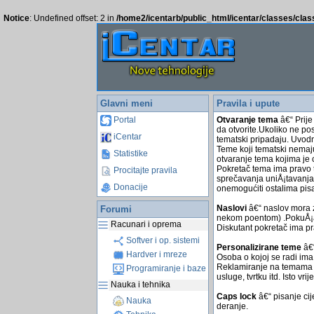
Notice
: Undefined offset: 2 in
/home2/icentarb/public_html/icentar/classes/cla
Glavni meni
Pravila i upute
Otvaranje tema
â€“ Prije
Portal
da otvorite.Ukoliko ne po
iCentar
tematski pripadaju. Uvodni
Teme koji tematski nemaj
Statistike
otvaranje tema kojima je 
Pokretač tema ima pravo t
Procitajte pravila
sprečavanja uniÅ¡tavanja 
Donacije
onemogućiti ostalima pis
Naslovi
â€“ naslov mora z
Forumi
nekom poentom) .PokuÅ¡ajt
Racunari i oprema
Diskutant pokretač ima pr
Softver i op. sistemi
Personalizirane teme
â€“
Hardver i mreze
Osoba o kojoj se radi ima
Reklamiranje na temama â€“
Programiranje i baze
usluge, tvrtku itd. Isto vr
Nauka i tehnika
Caps lock
â€“ pisanje cij
Nauka
deranje.