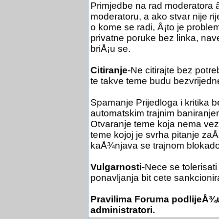
Primjedbe na rad moderatora
moderatoru, a ako stvar nije r
o kome se radi, Å¡to je problem
privatne poruke bez linka, na
briÅ¡u se.
Citiranje
-Ne citirajte bez potr
te takve teme budu bezvrijedn
Spamanje Prijedloga i kritika 
automatskim trajnim baniranje
Otvaranje teme koja nema veze 
teme kojoj je svrha pitanje z
kaÅ¾njava se trajnom blokad
Vulgarnosti
-Nece se tolerisati
ponavljanja bit cete sankcionir
Pravilima Foruma podlijeÅ¾u
administratori.