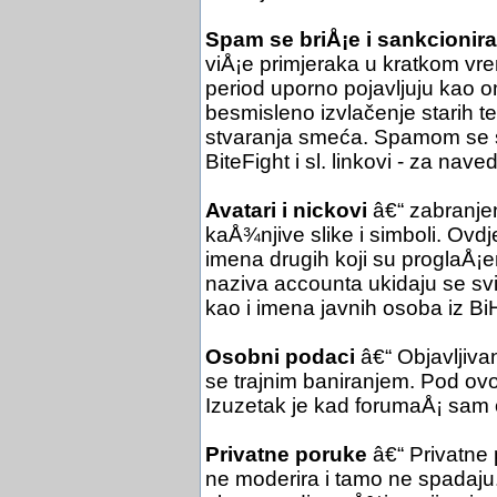
Spam se briÅ¡e i sankcionira
viÅ¡e primjeraka u kratkom vre
period uporno pojavljuju kao o
besmisleno izvlačenje starih 
stvaranja smeća. Spamom se sm
BiteFight i sl. linkovi - za nav
Avatari i nickovi
â€“ zabranjen
kaÅ¾njive slike i simboli. Ovdje
imena drugih koji su proglaÅ¡en
naziva accounta ukidaju se svi e
kao i imena javnih osoba iz Bi
Osobni podaci
â€“ Objavljiva
se trajnim baniranjem. Pod ovo 
Izuzetak je kad forumaÅ¡ sam 
Privatne poruke
â€“ Privatne
ne moderira i tamo ne spadaju.