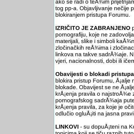
ako se radi o teÅ¾im prijetnjam
tog pp-a. Objavljivanje nečije
blokiranjem pristupa Forumu.
IZRIČITO JE ZABRANJENO
p
pornografiju, koje ne zadovol
materijali, slike i simboli kaÅ¾
zločinačkih reÅ¾ima i zločinac
linkova na takve sadrÅ¾aje. Ne 
vjeri, nacionalnosti, dobi ili iče
Obavijesti o blokadi pristupa
blokira pristup Forumu, Å¡alje 
blokade. Obavijest se ne Å¡al
krÅ¡enja pravila o najstroÅ¾e
pornografskog sadrÅ¾aja putem
krÅ¡enja pravila, za koje je oč
odlučio ogluÅ¡iti na jasna pra
LINKOVI
- su dopuÅ¡teni na Ko
topicima koji se tiču raznih tuto