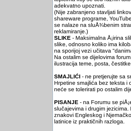
adekvatno upoznati.
(Nije zabranjeno stavljati link
shareware programe, YouTube i 
se nalaze na sluÅ¾benim stra
reklamiranje.)
SLIKE
- Maksimalna Å¡irina sli
slike, odnosno koliko ima kil
na sporijoj vezi učitava "danim
Na ostalim se dijelovima foruma 
ilustracija teme, posta, čestitke 
SMAJLIĆI
- ne pretjerujte sa 
Hrpetine smajlića bez teksta i
neće se tolerirati po ostalim di
PISANJE
- na Forumu se piÅ¡
slučajevima i drugim jezicima. Pi
znakovi Engleskog i Njemačko
latinice iz praktičnih razloga.