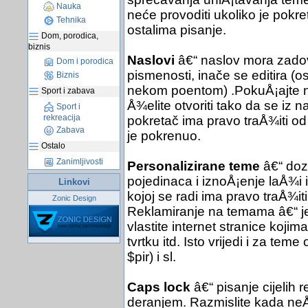
Nauka
neće provoditi ukoliko je pokret
Tehnika
ostalima pisanje.
Dom, porodica,
biznis
Naslovi
â€“ naslov mora zadov
Dom i porodica
pismenosti, inače se editira (
Biznis
nekom poentom) .PokuÅ¡ajte nać
Sport i zabava
Å¾elite otvoriti tako da se iz 
Sport i
rekreacija
pokretač ima pravo traÅ¾iti od
Zabava
je pokrenuo.
Ostalo
Zanimljivosti
Personalizirane teme
â€“ dozv
pojedinaca i iznoÅ¡enje laÅ¾i 
Linkovi
kojoj se radi ima pravo traÅ¾it
Zonic Design
Reklamiranje na temama â€“ je
vlastite internet stranice kojim
tvrtku itd. Isto vrijedi i za te
$pir) i sl.
Caps lock
â€“ pisanje cijelih 
deranjem. Razmislite kada neÅ¡