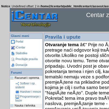
Notice
: Undefined offset: 2 in
/home2/icentarb/public_html/icentar/classes/cla
Centar 
Glavni meni
Pravila i upute
Portal
Otvaranje tema
â€“ Prije no Å
iCentar
pretrage naći odgovor koji traÅ
Statistike
otvorite.Ukoliko ne postoji sli
Procitajte pravila
otvorite novu temu. Teme otva
Donacije
pripadaju. Uvodni post je obav
pokretanja temea i njen cilj, ka
Forumi
tematski nemaju veze s podfor
Racunari i oprema
premjeÅ¡tene na prikladne pod
Softver i op.
kojima je cilj i svrha samo bes
sistemi
Hardver i mreze
"NapiÅ¡ite neÅ¡to". Duple teme 
Programiranje i
Pokretač tema ima pravo traÅ¾it
baze
naslova, premjeÅ¡tanje teme - 
Nauka i tehnika
sprečavanja uniÅ¡tavanja teme