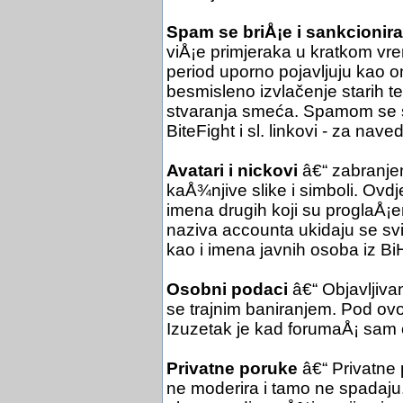
Spam se briÅ¡e i sankcionira
viÅ¡e primjeraka u kratkom vre
period uporno pojavljuju kao o
besmisleno izvlačenje starih 
stvaranja smeća. Spamom se sm
BiteFight i sl. linkovi - za nav
Avatari i nickovi
â€“ zabranjen
kaÅ¾njive slike i simboli. Ovdje
imena drugih koji su proglaÅ¡en
naziva accounta ukidaju se svi e
kao i imena javnih osoba iz Bi
Osobni podaci
â€“ Objavljiva
se trajnim baniranjem. Pod ovo 
Izuzetak je kad forumaÅ¡ sam 
Privatne poruke
â€“ Privatne
ne moderira i tamo ne spadaju.