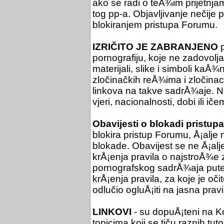
ako se radi o teÅ¾im prijetnjam
tog pp-a. Objavljivanje nečije
blokiranjem pristupa Forumu.
IZRIČITO JE ZABRANJENO
p
pornografiju, koje ne zadovol
materijali, slike i simboli kaÅ¾
zločinačkih reÅ¾ima i zločinac
linkova na takve sadrÅ¾aje. Ne 
vjeri, nacionalnosti, dobi ili iče
Obavijesti o blokadi pristupa
blokira pristup Forumu, Å¡alje 
blokade. Obavijest se ne Å¡al
krÅ¡enja pravila o najstroÅ¾e
pornografskog sadrÅ¾aja putem
krÅ¡enja pravila, za koje je oč
odlučio ogluÅ¡iti na jasna pra
LINKOVI
- su dopuÅ¡teni na Ko
topicima koji se tiču raznih tuto