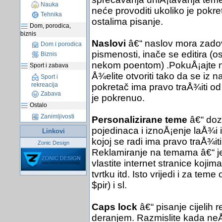
Nauka
neće provoditi ukoliko je pokret
Tehnika
ostalima pisanje.
Dom, porodica,
biznis
Naslovi
â€“ naslov mora zadov
Dom i porodica
pismenosti, inače se editira (
Biznis
nekom poentom) .PokuÅ¡ajte nać
Sport i zabava
Å¾elite otvoriti tako da se iz 
Sport i
rekreacija
pokretač ima pravo traÅ¾iti od
Zabava
je pokrenuo.
Ostalo
Zanimljivosti
Personalizirane teme
â€“ dozv
pojedinaca i iznoÅ¡enje laÅ¾i 
Linkovi
kojoj se radi ima pravo traÅ¾it
Zonic Design
Reklamiranje na temama â€“ je
vlastite internet stranice kojim
tvrtku itd. Isto vrijedi i za te
$pir) i sl.
Caps lock
â€“ pisanje cijelih 
deranjem. Razmislite kada neÅ¡