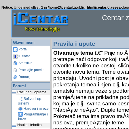
Notice
: Undefined offset: 2 in
/home2/icentarb/public_html/icentar/classes/cla
Centar 
Glavni meni
Pravila i upute
Portal
Otvaranje tema
â€“ Prije no Å
iCentar
pretrage naći odgovor koji traÅ
Statistike
otvorite.Ukoliko ne postoji sli
Procitajte pravila
otvorite novu temu. Teme otva
Donacije
pripadaju. Uvodni post je obav
pokretanja temea i njen cilj, ka
Forumi
tematski nemaju veze s podfor
Racunari i oprema
premjeÅ¡tene na prikladne pod
Softver i op.
kojima je cilj i svrha samo bes
sistemi
Hardver i mreze
"NapiÅ¡ite neÅ¡to". Duple teme 
Programiranje i
Pokretač tema ima pravo traÅ¾it
baze
naslova, premjeÅ¡tanje teme - 
Nauka i tehnika
sprečavanja uniÅ¡tavanja teme