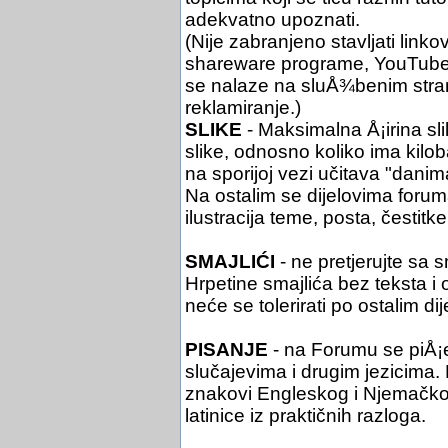
adekvatno upoznati.
(Nije zabranjeno stavljati link
shareware programe, YouTube i 
se nalaze na sluÅ¾benim stra
reklamiranje.)
SLIKE
- Maksimalna Å¡irina sli
slike, odnosno koliko ima kil
na sporijoj vezi učitava "danim
Na ostalim se dijelovima foruma 
ilustracija teme, posta, čestitke 
SMAJLIĆI
- ne pretjerujte sa 
Hrpetine smajlića bez teksta i
neće se tolerirati po ostalim di
PISANJE
- na Forumu se piÅ¡
slučajevima i drugim jezicima. Pi
znakovi Engleskog i Njemačko
latinice iz praktičnih razloga.