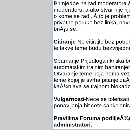
Primjedbe na rad moderatora
moderatoru, a ako stvar nije r
o kome se radi, Å¡to je problem
privatne poruke bez linka, na
briÅ¡u se.
Citiranje
-Ne citirajte bez potr
te takve teme budu bezvrijedn
Spamanje Prijedloga i kritika 
automatskim trajnim baniranje
Otvaranje teme koja nema veze 
teme kojoj je svrha pitanje z
kaÅ¾njava se trajnom blokad
Vulgarnosti
-Nece se tolerisati
ponavljanja bit cete sankcionir
Pravilima Foruma podlijeÅ¾u
administratori.