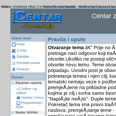
Notice
: Undefined offset: 2 in
/home2/icentarb/public_html/icentar/classes/cla
Centar 
Glavni meni
Pravila i upute
Portal
Otvaranje tema
â€“ Prije no Å
iCentar
pretrage naći odgovor koji traÅ
Statistike
otvorite.Ukoliko ne postoji sli
Procitajte pravila
otvorite novu temu. Teme otva
Donacije
pripadaju. Uvodni post je obav
pokretanja temea i njen cilj, ka
Forumi
tematski nemaju veze s podfor
Racunari i oprema
premjeÅ¡tene na prikladne pod
Softver i op.
kojima je cilj i svrha samo bes
sistemi
Hardver i mreze
"NapiÅ¡ite neÅ¡to". Duple teme 
Programiranje i
Pokretač tema ima pravo traÅ¾it
baze
naslova, premjeÅ¡tanje teme - 
Nauka i tehnika
sprečavanja uniÅ¡tavanja teme