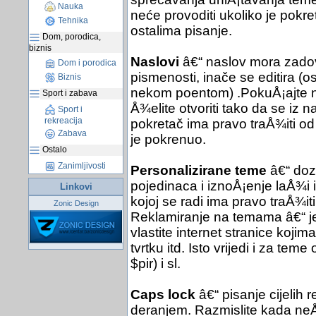
Nauka
neće provoditi ukoliko je pokret
Tehnika
ostalima pisanje.
Dom, porodica,
biznis
Naslovi
â€“ naslov mora zadov
Dom i porodica
pismenosti, inače se editira (
Biznis
nekom poentom) .PokuÅ¡ajte nać
Sport i zabava
Å¾elite otvoriti tako da se iz 
Sport i
rekreacija
pokretač ima pravo traÅ¾iti od
Zabava
je pokrenuo.
Ostalo
Zanimljivosti
Personalizirane teme
â€“ dozv
pojedinaca i iznoÅ¡enje laÅ¾i 
Linkovi
kojoj se radi ima pravo traÅ¾it
Zonic Design
Reklamiranje na temama â€“ je
vlastite internet stranice kojim
tvrtku itd. Isto vrijedi i za te
$pir) i sl.
Caps lock
â€“ pisanje cijelih 
deranjem. Razmislite kada neÅ¡