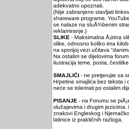
adekvatno upoznati.
(Nije zabranjeno stavljati link
shareware programe, YouTube i 
se nalaze na sluÅ¾benim stra
reklamiranje.)
SLIKE
- Maksimalna Å¡irina sli
slike, odnosno koliko ima kil
na sporijoj vezi učitava "danim
Na ostalim se dijelovima foruma 
ilustracija teme, posta, čestitke 
SMAJLIĆI
- ne pretjerujte sa 
Hrpetine smajlića bez teksta i
neće se tolerirati po ostalim di
PISANJE
- na Forumu se piÅ¡
slučajevima i drugim jezicima. Pi
znakovi Engleskog i Njemačko
latinice iz praktičnih razloga.