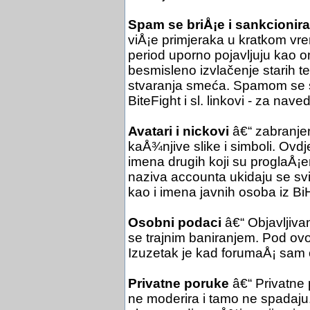
Spam se briÅ¡e i sankcionira
viÅ¡e primjeraka u kratkom vre
period uporno pojavljuju kao o
besmisleno izvlačenje starih 
stvaranja smeća. Spamom se sm
BiteFight i sl. linkovi - za nav
Avatari i nickovi
â€“ zabranjen
kaÅ¾njive slike i simboli. Ovdje
imena drugih koji su proglaÅ¡en
naziva accounta ukidaju se svi e
kao i imena javnih osoba iz Bi
Osobni podaci
â€“ Objavljiva
se trajnim baniranjem. Pod ovo 
Izuzetak je kad forumaÅ¡ sam 
Privatne poruke
â€“ Privatne
ne moderira i tamo ne spadaju.