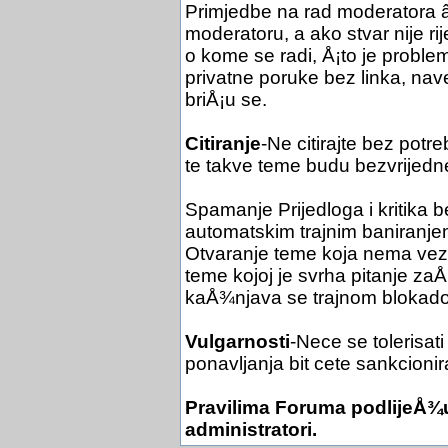
Primjedbe na rad moderatora
moderatoru, a ako stvar nije r
o kome se radi, Å¡to je problem
privatne poruke bez linka, na
briÅ¡u se.
Citiranje
-Ne citirajte bez potr
te takve teme budu bezvrijedn
Spamanje Prijedloga i kritika 
automatskim trajnim baniranje
Otvaranje teme koja nema veze 
teme kojoj je svrha pitanje z
kaÅ¾njava se trajnom blokad
Vulgarnosti
-Nece se tolerisati
ponavljanja bit cete sankcionir
Pravilima Foruma podlijeÅ¾u
administratori.