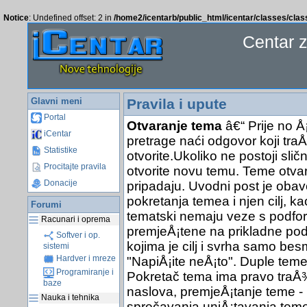
Notice
: Undefined offset: 2 in
/home2/icentarb/public_html/icentar/classes/cla
Centar 
Glavni meni
Pravila i upute
Portal
Otvaranje tema
â€“ Prije no Å
iCentar
pretrage naći odgovor koji traÅ
Statistike
otvorite.Ukoliko ne postoji sli
Procitajte pravila
otvorite novu temu. Teme otva
Donacije
pripadaju. Uvodni post je obav
pokretanja temea i njen cilj, ka
Forumi
tematski nemaju veze s podfor
Racunari i oprema
premjeÅ¡tene na prikladne pod
Softver i op.
kojima je cilj i svrha samo bes
sistemi
Hardver i mreze
"NapiÅ¡ite neÅ¡to". Duple teme 
Programiranje i
Pokretač tema ima pravo traÅ¾it
baze
naslova, premjeÅ¡tanje teme - 
Nauka i tehnika
sprečavanja uniÅ¡tavanja teme