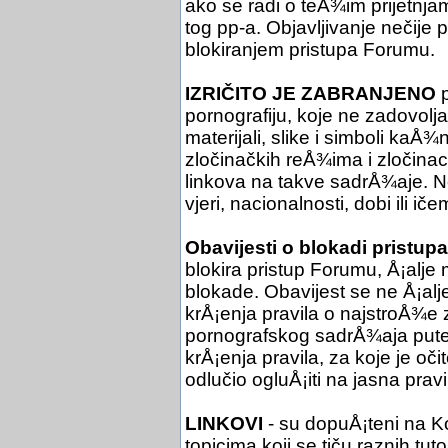
ako se radi o teÅ¾im prijetnjam
tog pp-a. Objavljivanje nečije
blokiranjem pristupa Forumu.
IZRIČITO JE ZABRANJENO
p
pornografiju, koje ne zadovol
materijali, slike i simboli kaÅ¾
zločinačkih reÅ¾ima i zločinac
linkova na takve sadrÅ¾aje. Ne 
vjeri, nacionalnosti, dobi ili iče
Obavijesti o blokadi pristupa
blokira pristup Forumu, Å¡alje 
blokade. Obavijest se ne Å¡al
krÅ¡enja pravila o najstroÅ¾e
pornografskog sadrÅ¾aja putem
krÅ¡enja pravila, za koje je oč
odlučio ogluÅ¡iti na jasna pra
LINKOVI
- su dopuÅ¡teni na Ko
topicima koji se tiču raznih tuto