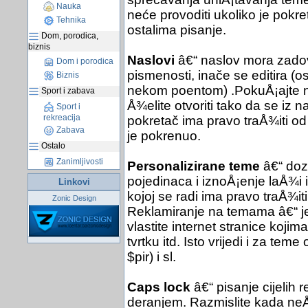
Nauka
neće provoditi ukoliko je pokret
Tehnika
ostalima pisanje.
Dom, porodica,
biznis
Naslovi
â€“ naslov mora zadov
Dom i porodica
pismenosti, inače se editira (
Biznis
nekom poentom) .PokuÅ¡ajte nać
Sport i zabava
Å¾elite otvoriti tako da se iz 
Sport i
rekreacija
pokretač ima pravo traÅ¾iti od
Zabava
je pokrenuo.
Ostalo
Zanimljivosti
Personalizirane teme
â€“ dozv
pojedinaca i iznoÅ¡enje laÅ¾i 
Linkovi
kojoj se radi ima pravo traÅ¾it
Zonic Design
Reklamiranje na temama â€“ je
vlastite internet stranice kojim
tvrtku itd. Isto vrijedi i za te
$pir) i sl.
Caps lock
â€“ pisanje cijelih 
deranjem. Razmislite kada neÅ¡