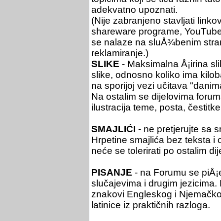
adekvatno upoznati.
(Nije zabranjeno stavljati link
shareware programe, YouTube i 
se nalaze na sluÅ¾benim stra
reklamiranje.)
SLIKE
- Maksimalna Å¡irina sli
slike, odnosno koliko ima kil
na sporijoj vezi učitava "danim
Na ostalim se dijelovima foruma 
ilustracija teme, posta, čestitke 
SMAJLIĆI
- ne pretjerujte sa 
Hrpetine smajlića bez teksta i
neće se tolerirati po ostalim di
PISANJE
- na Forumu se piÅ¡
slučajevima i drugim jezicima. Pi
znakovi Engleskog i Njemačko
latinice iz praktičnih razloga.