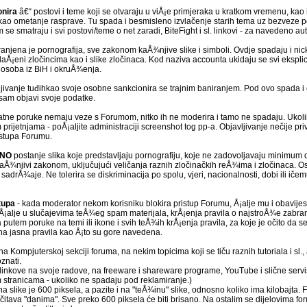
onira
â€“ postovi i teme koji se otvaraju u viÅ¡e primjeraka u kratkom vremenu, kao 
 kao ometanje rasprave. Tu spada i besmisleno izvlačenje starih tema uz bezveze p
 smatraju i svi postovi/teme o net zaradi, BiteFight i sl. linkovi - za navedeno aut
anjena je pornografija, sve zakonom kaÅ¾njive slike i simboli. Ovdje spadaju i nicko
aÅ¡eni zločincima kao i slike zločinaca. Kod naziva accounta ukidaju se svi eksplicit
h osoba iz BiH i okruÅ¾enja.
jivanje tuđihkao svoje osobne sankcionira se trajnim baniranjem. Pod ovo spada i o
sam objavi svoje podatke.
atne poruke nemaju veze s Forumom, nitko ih ne moderira i tamo ne spadaju. Ukolik
 prijetnjama - poÅ¡aljite administraciji screenshot tog pp-a. Objavljivanje nečije 
istupa Forumu.
ENO
postanje slika koje predstavljaju pornografiju, koje ne zadovoljavaju minimum 
i kaÅ¾njivi zakonom, uključujući veličanja raznih zločinačkih reÅ¾ima i zločinaca. Os
sadrÅ¾aje. Ne tolerira se diskriminacija po spolu, vjeri, nacionalnosti, dobi ili iče
tupa
- kada moderator nekom korisniku blokira pristup Forumu, Å¡alje mu i obavijes
 Å¡alje u slučajevima teÅ¾eg spam materijala, krÅ¡enja pravila o najstroÅ¾e zabr
utem poruke na temi ili ikone i svih teÅ¾ih krÅ¡enja pravila, za koje je očito da se
 na jasna pravila kao Å¡to su gore navedena.
a Kompjuterskoj sekciji foruma, na nekim topicima koji se tiču raznih tutoriala i sl.,
znati.
i linkove na svoje radove, na freeware i shareware programe, YouTube i slične servi
stranicama - ukoliko ne spadaju pod reklamiranje.)
a slike je 600 piksela, a pazite i na "teÅ¾inu" slike, odnosno koliko ima kilobajta.
itava "danima". Sve preko 600 piksela će biti brisano. Na ostalim se dijelovima foru