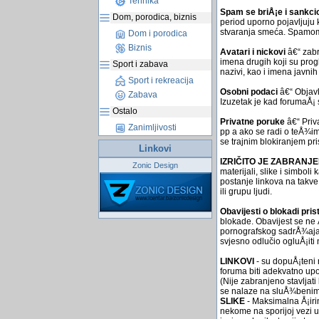
Tehnika
Spam se briÅ¡e i sankci
Dom, porodica, biznis
period uporno pojavljuju
stvaranja smeća. Spamom se
Dom i porodica
Biznis
Avatari i nickovi
â€“ zabr
imena drugih koji su progl
Sport i zabava
nazivi, kao i imena javni
Sport i rekreacija
Osobni podaci
â€“ Objavl
Zabava
Izuzetak je kad forumaÅ¡ 
Ostalo
Privatne poruke
â€“ Priv
Zanimljivosti
pp a ako se radi o teÅ¾im
se trajnim blokiranjem pr
Linkovi
IZRIČITO JE ZABRANJ
Zonic Design
materijali, slike i simbol
postanje linkova na takve 
ili grupu ljudi.
Obavijesti o blokadi pris
blokade. Obavijest se ne
pornografskog sadrÅ¾aja p
svjesno odlučio ogluÅ¡iti
LINKOVI
- su dopuÅ¡teni n
foruma biti adekvatno upo
(Nije zabranjeno stavljat
se nalaze na sluÅ¾benim 
SLIKE
- Maksimalna Å¡irin
nekome na sporijoj vezi uč