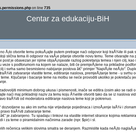
ss.permissions.php
on line
735
Centar za edukaciju-BiH
 no Å¡to otvorite temu pokuÅ¡ajte putem pretrage naći odgovor koji traÅ¾ite ili pak 
stoji slična tema ili odgovor na vaÅ¡e pitanje otvorite novu temu. Teme otvarajte n
 post je obavezan jer njime objaÅ¡njavate razlog pokretanja temea i njen cilj, kao i
u veze s podforumom na kojem se nalaze, biti će premjeÅ¡tene na prikladne podfo
cilj i svrha samo besmisleno nabijanje postova â€“ primjer "NapiÅ¡ite neÅ¡to". Dupl
raÅ¾iti zatvaranje vlastite teme, editiranje naslova, premjeÅ¡tanje teme - u svrhu 
teme. Ključanje i bacanje teme na molbu se neće provoditi ukoliko je pokretaču jedin
anje.
adovoljiti minimum dobrog ukusa i pismenosti, inače se editira (osim ako se radi
e naći maj prikladniji naziv za temu koju Å¾elite otvoriti tako da se iz naslova vid
avo traÅ¾iti od moderatora editiranje naslova teme koji je pokrenuo.
 dozvoljene su ako im svrha nije vrijeđanje pojedinaca i iznoÅ¡enje laÅ¾i i zlonamj
 pravo traÅ¾iti zatvaranje teme.
 je zabranjeno. Tu spadaju i linkovi na vlastite internet stranice kojima reklamirat
ijedi i za teme o piramidalnim načinima zarade (npr. $pir) i sl.
elih rečenica velikim slovima smatra se deranjem. Razmislite kada neÅ¡to naglaÅ¡av