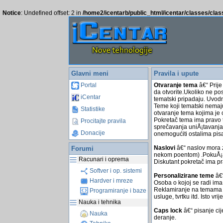
Notice
: Undefined offset: 2 in
/home2/icentarb/public_html/icentar/classes/cla
Glavni meni
Pravila i upute
Otvaranje tema
â€“ Prije
Portal
da otvorite.Ukoliko ne po
iCentar
tematski pripadaju. Uvodni
Teme koji tematski nemaj
Statistike
otvaranje tema kojima je 
Pokretač tema ima pravo t
Procitajte pravila
sprečavanja uniÅ¡tavanja 
Donacije
onemogućiti ostalima pis
Naslovi
â€“ naslov mora z
Forumi
nekom poentom) .PokuÅ¡ajt
Racunari i oprema
Diskutant pokretač ima pr
Softver i op. sistemi
Personalizirane teme
â€“
Hardver i mreze
Osoba o kojoj se radi ima
Reklamiranje na temama â€“
Programiranje i baze
usluge, tvrtku itd. Isto vr
Nauka i tehnika
Caps lock
â€“ pisanje cij
Nauka
deranje.