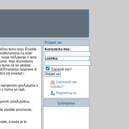
Prijavi se
sličnu temu koju Å¾elite
Korisnicko ime:
a podforumima na koje
 svoje miÅ¡ljenje o temi.
Lozinka:
rume. Nije dozvoljeno
e teme će se ukidati.
Zapamti me?
odrÅ¾avanja rasprave ili
i cilj ometati i
Zaboravili ste
 o namjernim greÅ¡kama s
lozinku?
i o čemu se radi.
Registriraj se
ernih izmiÅ¡ljotina.
Izdvojeno
e vlastite proizvode,
ate, a kada je to