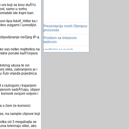
i oni koji se kroz duÅ¾i
ost, samo u svrhu
omatski ide trajni ban.
vi tipa Adolf_Hitler ka i
Prezentacija novih Olympus
no vulgarni i uvredljivi
proizvoda
Problem sa linkanom
bjavljivanje nečijeg IP-a.
tablicom
ventilator za pazuh
o vas netko maltretira na
privatne poruke kaÅ¾njava
IFTTT-upravljac mreÅ¾ama
Hit na dan vaseg rodjenja
dobrog ukusa te svi
im slika, zabranjeno je i
Promo: Vozili smo Peugeot
mu Å¡to vrijeđa pojedinca
301 u Antaliji
Bobice koje vam mogu
t s razlogom i trajanjem
spasiti Å¾ivot!
anjenom sadrÅ¾aju, objavi
 korisnik svojom voljom i
Zrcni jastuci za zastitu od
potresa
 a o čem će korisnici
wordpress uredivanje teme
greska
se, na sample clipove koji
Pomoć oko čuvanja i
 Fotka od 3 megabajta se
učitavanja fajla
ma toleriraju slike, ako