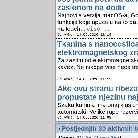
zaslonom na dodir
Najnovija verzija macOS-a, G
funkcije koje upucuju na to da
na touch...
vise ...
Od Avko, 14.06.2026 11:14
Tkanina s nanocestica
elektromagnetskog zr
Za zastitu od elektromagnetsk
kavez. No nikoga vise nece treb
...
Od Avko, 14.06.2026 11:12
Ako ovu stranu ribez
propustate njezinu naj
Svaka kuhinja ima onaj klasicni
automatski. Velike rupe rezervi
Od Avko, 14.06.2026 11:09
Posljednjih 30 aktivnih 
Danas
,12: 36
Opera 35
()