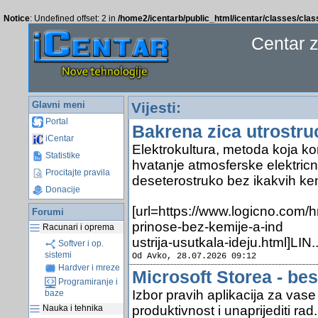
Notice
: Undefined offset: 2 in
/home2/icentarb/public_html/icentar/classes/cla
Centar 
Glavni meni
Vijesti:
Portal
Bakrena zica utrostru
iCentar
Elektrokultura, metoda koja ko
Statistike
hvatanje atmosferske elektric
Procitajte pravila
deseterostruko bez ikakvih kem
Donacije
[url=https://www.logicno.com/h
Forumi
prinose-bez-kemije-a-ind
Racunari i oprema
ustrija-usutkala-ideju.html]LIN.
Softver i op.
sistemi
Od Avko, 28.07.2026 09:12
Hardver i mreze
Microsoft Storea - bes
Programiranje i
Izbor pravih aplikacija za vas
baze
produktivnost i unaprijediti rad.
Nauka i tehnika