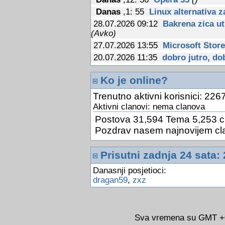
Danas
,1: 55
Linux alternativa 
28.07.2026 09:12
Bakrena zica ut
(Avko)
27.07.2026 13:55
Microsoft Store
20.07.2026 11:35
dobro jutro, dob
13.07.2026 12:14
PC za 15$
(Avk
Ko je online?
09.07.2026 12:31
Fiskalizacija u
03.07.2026 13:23
Google Drive je
Trenutno aktivni korisnici: 2267
24.06.2026 10:31
Kineski znanstve
Aktivni clanovi: nema clanova
optickog racunalstva
(Avko)
Postova 31,594 Tema 5,253 c
24.06.2026 10:26
AlterSend
(Avk
Pozdrav nasem najnovijem cl
24.06.2026 10:22
Sigurnost i zast
14.06.2026 11:16
Google sada pot
Prisutni zadnja 24 sata: 
(Avko)
Danasnji posjetioci:
14.06.2026 11:14
Jos jedna potvr
dragan59
,
zxz
MacBooku sa zaslonom na dodir
14.06.2026 11:12
Tkanina s nano
zracenja
(Avko)
14.06.2026 11:09
Ako ovu stranu
Sva vremena su GMT +02