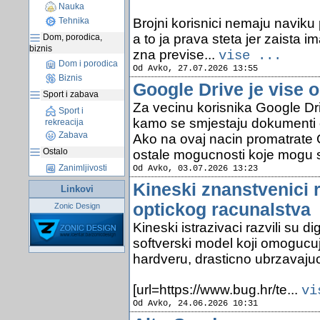
Nauka
Brojni korisnici nemaju naviku 
Tehnika
a to ja prava steta jer zaista i
Dom, porodica,
biznis
zna previse...
vise ...
Dom i porodica
Od Avko, 27.07.2026 13:55
Biznis
Google Drive je vise 
Sport i zabava
Za vecinu korisnika Google Dr
Sport i
kamo se smjestaju dokumenti o
rekreacija
Zabava
Ako na ovaj nacin promatrate 
Ostalo
ostale mogucnosti koje mogu 
Zanimljivosti
Od Avko, 03.07.2026 13:23
Kineski znanstvenici r
Linkovi
optickog racunalstva
Zonic Design
Kineski istrazivaci razvili su d
softverski model koji omogucu
hardveru, drasticno ubrzavajuci
[url=https://www.bug.hr/te...
vi
Od Avko, 24.06.2026 10:31