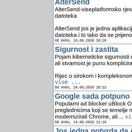
AlterSend
AlterSend-viseplatformsko rje
datoteka
AlterSend jos je jedna aplikacij
datoteka i to tako da se prijenos
Od Avko, 24.06.2026 10:26
Sigurnost i zastita
Pojam kiberneticke sigurnosti 
ali stvarnost je puno komplicira
Rijec o sirokom i kompleksnom 
vise ...
Od Avko, 24.06.2026 10:22
Google sada potpuno b
Popularni ad blocker uBlock Ori
preglednicima koji se temelje
modernizirati Chrome, ali ...
vi
Od Avko, 14.06.2026 11:16
Jos jedna potvrda da