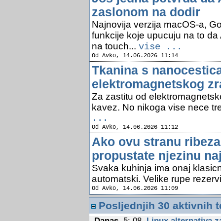
zaslonom na dodir
Najnovija verzija macOS-a, G
funkcije koje upucuju na to da
na touch...
vise ...
Od Avko, 14.06.2026 11:14
Tkanina s nanocestica
elektromagnetskog zr
Za zastitu od elektromagnetsk
kavez. No nikoga vise nece treb
...
Od Avko, 14.06.2026 11:12
Ako ovu stranu ribez
propustate njezinu naj
Svaka kuhinja ima onaj klasicni
automatski. Velike rupe rezervi
Od Avko, 14.06.2026 11:09
Posljednjih 30 aktivnih 
Danas
,5: 08
Linux alternativa 