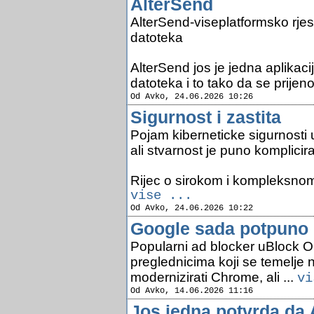
AlterSend
AlterSend-viseplatformsko rje
datoteka
AlterSend jos je jedna aplikacij
datoteka i to tako da se prijenos
Od Avko, 24.06.2026 10:26
Sigurnost i zastita
Pojam kiberneticke sigurnosti 
ali stvarnost je puno komplicira
Rijec o sirokom i kompleksnom 
vise ...
Od Avko, 24.06.2026 10:22
Google sada potpuno b
Popularni ad blocker uBlock Ori
preglednicima koji se temelje
modernizirati Chrome, ali ...
vi
Od Avko, 14.06.2026 11:16
Jos jedna potvrda da