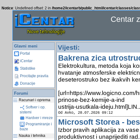
Notice
: Undefined offset: 2 in
/home2/icentarb/public_html/icentar/classes/cla
Centar 
Glavni meni
Vijesti:
Portal
Bakrena zica utrostru
iCentar
Elektrokultura, metoda koja ko
Statistike
hvatanje atmosferske elektric
Procitajte pravila
deseterostruko bez ikakvih kem
Donacije
[url=https://www.logicno.com/h
Forumi
prinose-bez-kemije-a-ind
Racunari i oprema
ustrija-usutkala-ideju.html]LIN.
Softver i op.
sistemi
Od Avko, 28.07.2026 09:12
Hardver i mreze
Microsoft Storea - bes
Programiranje i
Izbor pravih aplikacija za vas
baze
produktivnost i unaprijediti rad.
Nauka i tehnika