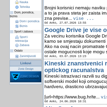
Nauka
Brojni korisnici nemaju naviku 
Tehnika
a to ja prava steta jer zaista i
Dom, porodica,
biznis
zna previse...
vise ...
Dom i porodica
Od Avko, 27.07.2026 13:55
Biznis
Google Drive je vise 
Sport i zabava
Za vecinu korisnika Google Dr
Sport i
kamo se smjestaju dokumenti o
rekreacija
Zabava
Ako na ovaj nacin promatrate 
Ostalo
ostale mogucnosti koje mogu 
Zanimljivosti
Od Avko, 03.07.2026 13:23
Kineski znanstvenici r
Linkovi
optickog racunalstva
Zonic Design
Kineski istrazivaci razvili su d
softverski model koji omogucu
hardveru, drasticno ubrzavajuci
[url=https://www.bug.hr/te...
vi
Od Avko, 24.06.2026 10:31