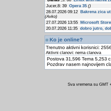
Jucer,8: 39
Opera 35
()
28.07.2026 09:12
Bakrena zica ut
(Avko)
27.07.2026 13:55
Microsoft Store
20.07.2026 11:35
dobro jutro, dob
13.07.2026 12:14
PC za 15$
(Avk
Ko je online?
09.07.2026 12:31
Fiskalizacija u
03.07.2026 13:23
Google Drive je
Trenutno aktivni korisnici: 2556
24.06.2026 10:31
Kineski znanstve
Aktivni clanovi: nema clanova
optickog racunalstva
(Avko)
Postova 31,596 Tema 5,253 c
24.06.2026 10:26
AlterSend
(Avk
Pozdrav nasem najnovijem cl
24.06.2026 10:22
Sigurnost i zast
14.06.2026 11:16
Google sada pot
(Avko)
Sva vremena su GMT +0
14.06.2026 11:14
Jos jedna potvr
MacBooku sa zaslonom na dodir
14.06.2026 11:12
Tkanina s nano
zracenja
(Avko)
14.06.2026 11:09
Ako ovu stranu