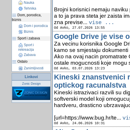
Nauka
Brojni korisnici nemaju naviku 
Tehnika
a to ja prava steta jer zaista i
Dom, porodica,
biznis
zna previse...
vise ...
Dom i porodica
Od Avko, 27.07.2026 13:55
Biznis
Google Drive je vise 
Sport i zabava
Za vecinu korisnika Google Dr
Sport i
kamo se smjestaju dokumenti o
rekreacija
Zabava
Ako na ovaj nacin promatrate 
Ostalo
ostale mogucnosti koje mogu 
Zanimljivosti
Od Avko, 03.07.2026 13:23
Kineski znanstvenici r
Linkovi
optickog racunalstva
Zonic Design
Kineski istrazivaci razvili su d
softverski model koji omogucu
hardveru, drasticno ubrzavajuci
[url=https://www.bug.hr/te...
vi
Od Avko, 24.06.2026 10:31