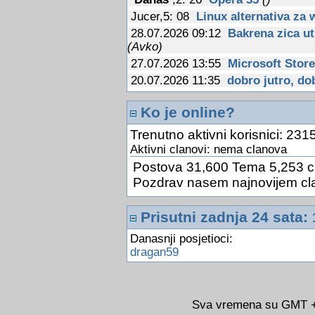
Jucer,5: 08
Linux alternativa za
28.07.2026 09:12
Bakrena zica ut
(Avko)
27.07.2026 13:55
Microsoft Store
20.07.2026 11:35
dobro jutro, dob
13.07.2026 12:14
PC za 15$
(Avk
Ko je online?
09.07.2026 12:31
Fiskalizacija u
03.07.2026 13:23
Google Drive je
Trenutno aktivni korisnici: 2315
24.06.2026 10:31
Kineski znanstve
Aktivni clanovi: nema clanova
optickog racunalstva
(Avko)
Postova 31,600 Tema 5,253 c
24.06.2026 10:26
AlterSend
(Avk
Pozdrav nasem najnovijem cl
24.06.2026 10:22
Sigurnost i zast
14.06.2026 11:16
Google sada pot
Prisutni zadnja 24 sata: 
(Avko)
Danasnji posjetioci:
14.06.2026 11:14
Jos jedna potvr
dragan59
MacBooku sa zaslonom na dodir
14.06.2026 11:12
Tkanina s nano
zracenja
(Avko)
14.06.2026 11:09
Ako ovu stranu
Sva vremena su GMT +0