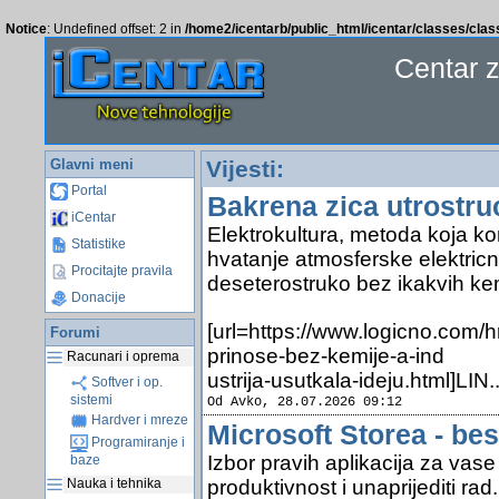
Notice
: Undefined offset: 2 in
/home2/icentarb/public_html/icentar/classes/cla
Centar 
Glavni meni
Vijesti:
Portal
Bakrena zica utrostru
iCentar
Elektrokultura, metoda koja ko
Statistike
hvatanje atmosferske elektric
Procitajte pravila
deseterostruko bez ikakvih kem
Donacije
[url=https://www.logicno.com/h
Forumi
prinose-bez-kemije-a-ind
Racunari i oprema
ustrija-usutkala-ideju.html]LIN.
Softver i op.
sistemi
Od Avko, 28.07.2026 09:12
Hardver i mreze
Microsoft Storea - bes
Programiranje i
Izbor pravih aplikacija za vas
baze
produktivnost i unaprijediti rad.
Nauka i tehnika