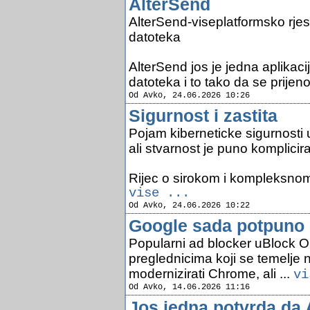
AlterSend
AlterSend-viseplatformsko rje
datoteka
AlterSend jos je jedna aplikacij
datoteka i to tako da se prijenos
Od Avko, 24.06.2026 10:26
Sigurnost i zastita
Pojam kiberneticke sigurnosti 
ali stvarnost je puno komplicira
Rijec o sirokom i kompleksnom 
vise ...
Od Avko, 24.06.2026 10:22
Google sada potpuno b
Popularni ad blocker uBlock Ori
preglednicima koji se temelje
modernizirati Chrome, ali ...
vi
Od Avko, 14.06.2026 11:16
Jos jedna potvrda da