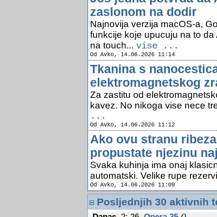
zaslonom na dodir
Najnovija verzija macOS-a, G
funkcije koje upucuju na to da
na touch...
vise ...
Od Avko, 14.06.2026 11:14
Tkanina s nanocestica
elektromagnetskog zr
Za zastitu od elektromagnetsk
kavez. No nikoga vise nece treb
...
Od Avko, 14.06.2026 11:12
Ako ovu stranu ribez
propustate njezinu naj
Svaka kuhinja ima onaj klasicni
automatski. Velike rupe rezervi
Od Avko, 14.06.2026 11:09
Posljednjih 30 aktivnih 
Danas
,2: 26
Opera 35
()