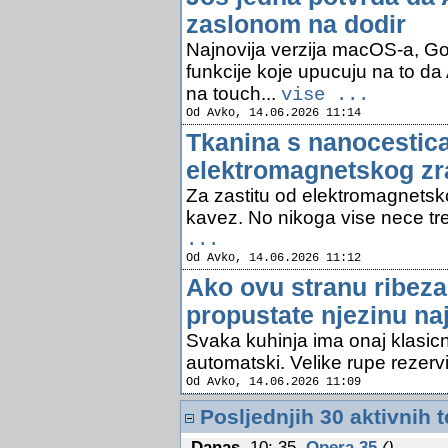
zaslonom na dodir
Najnovija verzija macOS-a, G
funkcije koje upucuju na to da
na touch...
vise ...
Od Avko, 14.06.2026 11:14
Tkanina s nanocestica
elektromagnetskog zr
Za zastitu od elektromagnetsk
kavez. No nikoga vise nece treb
...
Od Avko, 14.06.2026 11:12
Ako ovu stranu ribez
propustate njezinu naj
Svaka kuhinja ima onaj klasicni
automatski. Velike rupe rezervi
Od Avko, 14.06.2026 11:09
Posljednjih 30 aktivnih 
Danas
,10: 35
Opera 35
()