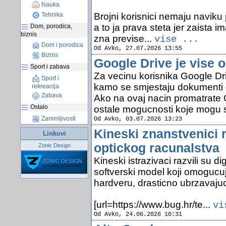
Nauka
Brojni korisnici nemaju naviku 
Tehnika
a to ja prava steta jer zaista i
Dom, porodica,
biznis
zna previse...
vise ...
Dom i porodica
Od Avko, 27.07.2026 13:55
Biznis
Google Drive je vise 
Sport i zabava
Za vecinu korisnika Google Dr
Sport i
kamo se smjestaju dokumenti o
rekreacija
Zabava
Ako na ovaj nacin promatrate 
Ostalo
ostale mogucnosti koje mogu 
Zanimljivosti
Od Avko, 03.07.2026 13:23
Kineski znanstvenici r
Linkovi
optickog racunalstva
Zonic Design
Kineski istrazivaci razvili su d
softverski model koji omogucu
hardveru, drasticno ubrzavajuci
[url=https://www.bug.hr/te...
vi
Od Avko, 24.06.2026 10:31