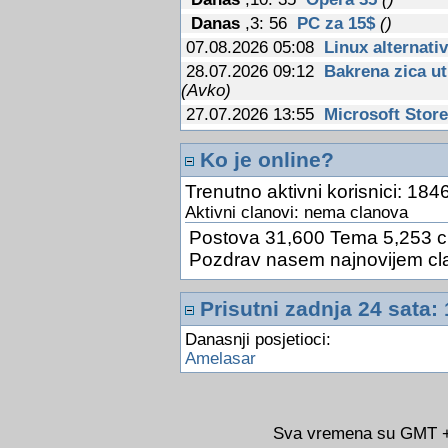
Danas
,3: 56
PC za 15$
()
07.08.2026 05:08
Linux alternati
28.07.2026 09:12
Bakrena zica ut
(Avko)
27.07.2026 13:55
Microsoft Store
20.07.2026 11:35
dobro jutro, dob
Ko je online?
09.07.2026 12:31
Fiskalizacija u
03.07.2026 13:23
Google Drive je
Trenutno aktivni korisnici: 1846
24.06.2026 10:31
Kineski znanstve
Aktivni clanovi: nema clanova
optickog racunalstva
(Avko)
Postova 31,600 Tema 5,253 c
24.06.2026 10:26
AlterSend
(Avk
Pozdrav nasem najnovijem cl
24.06.2026 10:22
Sigurnost i zast
14.06.2026 11:16
Google sada pot
Prisutni zadnja 24 sata: 
(Avko)
Danasnji posjetioci:
14.06.2026 11:14
Jos jedna potvr
Amelasar
MacBooku sa zaslonom na dodir
14.06.2026 11:12
Tkanina s nano
zracenja
(Avko)
14.06.2026 11:09
Ako ovu stranu
Sva vremena su GMT +0