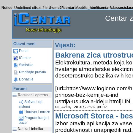
Notice
: Undefined offset: 2 in
/home2/icentarb/public_html/icentar/classes/cla
Centar 
Glavni meni
Vijesti:
Portal
Bakrena zica utrostru
iCentar
Elektrokultura, metoda koja ko
Statistike
hvatanje atmosferske elektric
Procitajte pravila
deseterostruko bez ikakvih kem
Donacije
[url=https://www.logicno.com/h
Forumi
prinose-bez-kemije-a-ind
Racunari i oprema
ustrija-usutkala-ideju.html]LIN.
Softver i op.
sistemi
Od Avko, 28.07.2026 09:12
Hardver i mreze
Microsoft Storea - bes
Programiranje i
Izbor pravih aplikacija za vas
baze
produktivnost i unaprijediti rad.
Nauka i tehnika