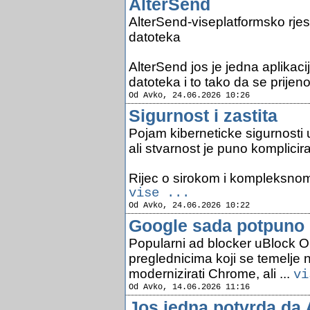
AlterSend
AlterSend-viseplatformsko rje
datoteka
AlterSend jos je jedna aplikacij
datoteka i to tako da se prijenos
Od Avko, 24.06.2026 10:26
Sigurnost i zastita
Pojam kiberneticke sigurnosti 
ali stvarnost je puno komplicira
Rijec o sirokom i kompleksnom 
vise ...
Od Avko, 24.06.2026 10:22
Google sada potpuno b
Popularni ad blocker uBlock Ori
preglednicima koji se temelje
modernizirati Chrome, ali ...
vi
Od Avko, 14.06.2026 11:16
Jos jedna potvrda da