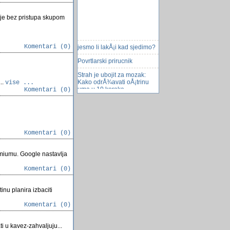
anje bez pristupa skupom
jesmo li lakÅ¡i kad sjedimo?
Komentari (0)
Povrtlarski prirucnik
Strah je ubojit za mozak:
Kako odrÅ¾avati oÅ¡trinu
..
vise ...
uma u 10 koraka
Komentari (0)
Ime i prezime :)
Zuckerberg je jako zabrinut
VeÅ¡ maÅ¡ina budućnosti
Komentari (0)
Vb Skripte
omiumu. Google nastavlja
Neprimjereni postovi
Komentari (0)
Smartfon kao kucni upravljac
Sony bolji i od iPada?
nu planira izbaciti
Prizvodnja U Bosni i
Hercegovini? Sta nedostaje?
Komentari (0)
ACAD - Koju verziju koristite,
prednosti i mane.
i u kavez-zahvaljuju...