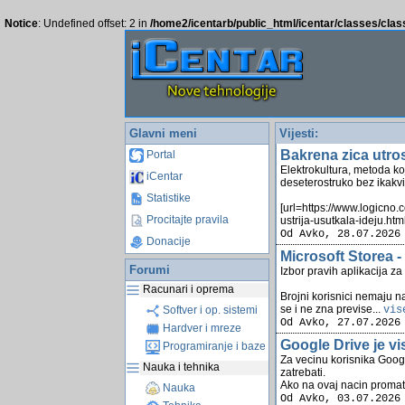
Notice
: Undefined offset: 2 in
/home2/icentarb/public_html/icentar/classes/cla
Glavni meni
Vijesti:
Bakrena zica utro
Portal
Elektrokultura, metoda ko
iCentar
deseterostruko bez ikakvi
Statistike
[url=https://www.logicno.
Procitajte pravila
ustrija-usutkala-ideju.html
Od Avko, 28.07.2026
Donacije
Microsoft Storea -
Forumi
Izbor pravih aplikacija z
Racunari i oprema
Brojni korisnici nemaju na
se i ne zna previse...
vis
Softver i op. sistemi
Od Avko, 27.07.2026
Hardver i mreze
Google Drive je v
Programiranje i baze
Za vecinu korisnika Goog
Nauka i tehnika
zatrebati.
Ako na ovaj nacin promat
Nauka
Od Avko, 03.07.2026