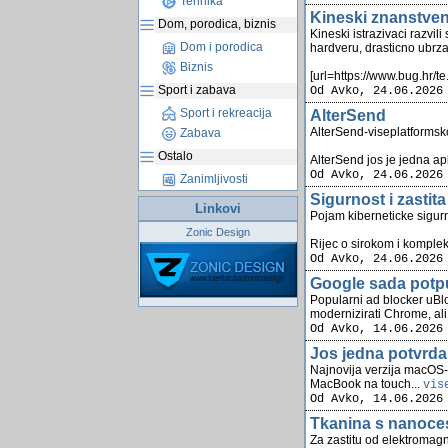
Tehnika
Kineski znanstveni
Dom, porodica, biznis
Kineski istrazivaci razvil
Dom i porodica
hardveru, drasticno ubrza
Biznis
[url=https://www.bug.hr/te.
Sport i zabava
Od Avko, 24.06.2026
Sport i rekreacija
AlterSend
AlterSend-viseplatformsk
Zabava
Ostalo
AlterSend jos je jedna apli
Od Avko, 24.06.2026
Zanimljivosti
Sigurnost i zastita
Linkovi
Pojam kiberneticke sigurn
Zonic Design
Rijec o sirokom i komplek
Od Avko, 24.06.2026
Google sada potpu
Popularni ad blocker uBlo
modernizirati Chrome, ali 
Od Avko, 14.06.2026
Jos jedna potvrda
Najnovija verzija macOS-a
MacBook na touch...
vis
Od Avko, 14.06.2026
Tkanina s nanoces
Za zastitu od elektromagn