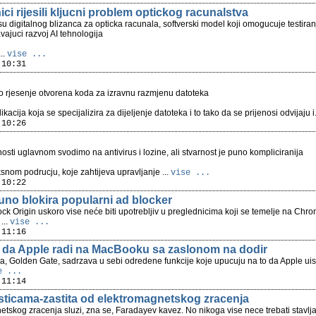
ci rijesili kljucni problem optickog racunalstva
i su digitalnog blizanca za opticka racunala, softverski model koji omogucuje testir
vajuci razvoj AI tehnologija
..
vise ...
 10:31
o rjesenje otvorena koda za izravnu razmjenu datoteka
kacija koja se specijalizira za dijeljenje datoteka i to tako da se prijenosi odvijaju i.
 10:26
osti uglavnom svodimo na antivirus i lozine, ali stvarnost je puno kompliciranija
snom podrucju, koje zahtijeva upravljanje ...
vise ...
 10:22
no blokira popularni ad blocker
ck Origin uskoro vise neće biti upotrebljiv u preglednicima koji se temelje na Chr
...
vise ...
 11:16
 da Apple radi na MacBooku sa zaslonom na dodir
, Golden Gate, sadrzava u sebi odredene funkcije koje upucuju na to da Apple uisti
e ...
 11:14
ticama-zastita od elektromagnetskog zracenja
etskog zracenja sluzi, zna se, Faradayev kavez. No nikoga vise nece trebati stavljat