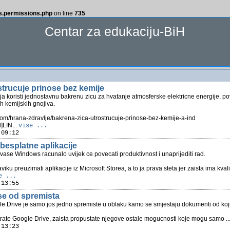
ss.permissions.php
on line
735
Centar za edukaciju-BiH
strucuje prinose bez kemije
ja koristi jednostavnu bakrenu zicu za hvatanje atmosferske elektricne energije, 
h kemijskih gnojiva.
com/hrana-zdravlje/bakrena-zica-utrostrucuje-prinose-bez-kemije-a-ind
]LIN...
vise ...
 09:12
 besplatne aplikacije
a vase Windows racunalo uvijek ce povecati produktivnost i unaprijediti rad.
viku preuzimati aplikacije iz Microsoft Storea, a to ja prava steta jer zaista ima kval
e ...
 13:55
ise od spremista
le Drive je samo jos jedno spremiste u oblaku kamo se smjestaju dokumenti od koj
rate Google Drive, zaista propustate njegove ostale mogucnosti koje mogu samo ..
 13:23