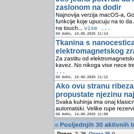
zaslonom na dodir
Najnovija verzija macOS-a, G
funkcije koje upucuju na to da
na touch...
vise ...
Od Avko, 14.06.2026 11:14
Tkanina s nanocestica
elektromagnetskog zr
Za zastitu od elektromagnetsk
kavez. No nikoga vise nece treb
...
Od Avko, 14.06.2026 11:12
Ako ovu stranu ribez
propustate njezinu naj
Svaka kuhinja ima onaj klasicni
automatski. Velike rupe rezervi
Od Avko, 14.06.2026 11:09
Posljednjih 30 aktivnih 
Danas
,2: 26
Opera 35
()