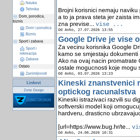
Nauka
Brojni korisnici nemaju naviku 
Tehnika
a to ja prava steta jer zaista i
Dom, porodica,
biznis
zna previse...
vise ...
Dom i porodica
Od Avko, 27.07.2026 13:55
Biznis
Google Drive je vise 
Sport i zabava
Za vecinu korisnika Google Dr
Sport i
kamo se smjestaju dokumenti o
rekreacija
Zabava
Ako na ovaj nacin promatrate 
Ostalo
ostale mogucnosti koje mogu 
Zanimljivosti
Od Avko, 03.07.2026 13:23
Kineski znanstvenici r
Linkovi
optickog racunalstva
Zonic Design
Kineski istrazivaci razvili su d
softverski model koji omogucu
hardveru, drasticno ubrzavajuci
[url=https://www.bug.hr/te...
vi
Od Avko, 24.06.2026 10:31