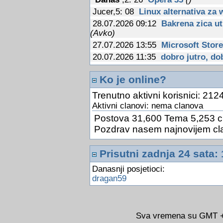
Jucer,5: 08
Linux alternativa za
28.07.2026 09:12
Bakrena zica ut
(Avko)
27.07.2026 13:55
Microsoft Store
20.07.2026 11:35
dobro jutro, dob
13.07.2026 12:14
PC za 15$
(Avk
Ko je online?
09.07.2026 12:31
Fiskalizacija u
03.07.2026 13:23
Google Drive je
Trenutno aktivni korisnici: 2124
24.06.2026 10:31
Kineski znanstve
Aktivni clanovi: nema clanova
optickog racunalstva
(Avko)
Postova 31,600 Tema 5,253 c
24.06.2026 10:26
AlterSend
(Avk
Pozdrav nasem najnovijem cl
24.06.2026 10:22
Sigurnost i zast
14.06.2026 11:16
Google sada pot
Prisutni zadnja 24 sata: 
(Avko)
Danasnji posjetioci:
14.06.2026 11:14
Jos jedna potvr
dragan59
MacBooku sa zaslonom na dodir
14.06.2026 11:12
Tkanina s nano
zracenja
(Avko)
14.06.2026 11:09
Ako ovu stranu
Sva vremena su GMT +0