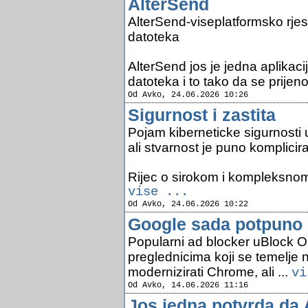
AlterSend
AlterSend-viseplatformsko rje
datoteka
AlterSend jos je jedna aplikacij
datoteka i to tako da se prijenos
Od Avko, 24.06.2026 10:26
Sigurnost i zastita
Pojam kiberneticke sigurnosti 
ali stvarnost je puno komplicira
Rijec o sirokom i kompleksnom 
vise ...
Od Avko, 24.06.2026 10:22
Google sada potpuno b
Popularni ad blocker uBlock Ori
preglednicima koji se temelje
modernizirati Chrome, ali ...
vi
Od Avko, 14.06.2026 11:16
Jos jedna potvrda da