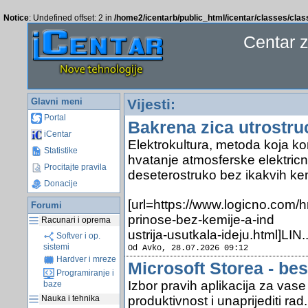
Notice
: Undefined offset: 2 in
/home2/icentarb/public_html/icentar/classes/cla
Centar 
Glavni meni
Vijesti:
Portal
Bakrena zica utrostru
iCentar
Elektrokultura, metoda koja ko
Statistike
hvatanje atmosferske elektric
Procitajte pravila
deseterostruko bez ikakvih kem
Donacije
[url=https://www.logicno.com/h
Forumi
prinose-bez-kemije-a-ind
Racunari i oprema
ustrija-usutkala-ideju.html]LIN.
Softver i op.
sistemi
Od Avko, 28.07.2026 09:12
Hardver i mreze
Microsoft Storea - bes
Programiranje i
Izbor pravih aplikacija za vas
baze
produktivnost i unaprijediti rad.
Nauka i tehnika