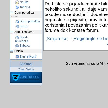
Nauka
Da biste se prijavili, morate bit
Tehnika
nekoliko sekundi, ali daje vam
Dom, porodica,
takode moze dodijeliti dodatne 
biznis
nego sto se prijavite, provjerit
Dom i porodica
koristenja i povezanim politik
Biznis
foruma dok koristite forum.
Sport i zabava
Sport i
[
Smjernice
] [
Registrujte se b
rekreacija
Zabava
Ostalo
Zanimljivosti
Sva vremena su GMT +0
Linkovi
Zonic Design