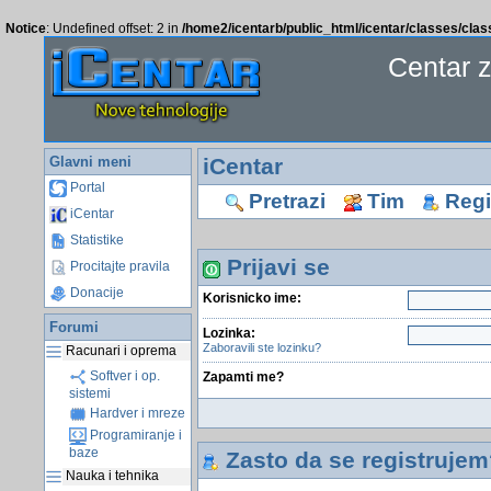
Notice
: Undefined offset: 2 in
/home2/icentarb/public_html/icentar/classes/cla
Centar 
Glavni meni
iCentar
Portal
Pretrazi
Tim
Regis
iCentar
Statistike
Prijavi se
Procitajte pravila
Donacije
Korisnicko ime:
Forumi
Lozinka:
Zaboravili ste lozinku?
Racunari i oprema
Softver i op.
Zapamti me?
sistemi
Hardver i mreze
Programiranje i
baze
Zasto da se registrujem
Nauka i tehnika