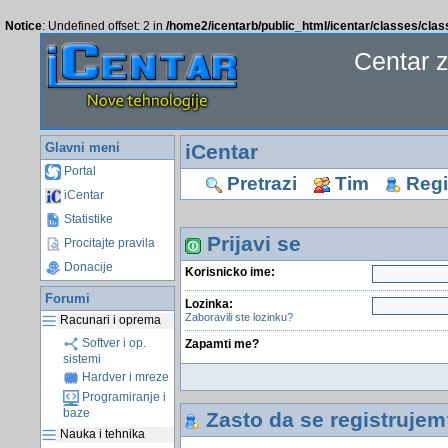
Notice
: Undefined offset: 2 in
/home2/icentarb/public_html/icentar/classes/cla
Centar 
Glavni meni
iCentar
Portal
Pretrazi
Tim
Regis
iCentar
Statistike
Prijavi se
Procitajte pravila
Donacije
Korisnicko ime:
Forumi
Lozinka:
Zaboravili ste lozinku?
Racunari i oprema
Softver i op.
Zapamti me?
sistemi
Hardver i mreze
Programiranje i
baze
Zasto da se registrujem
Nauka i tehnika