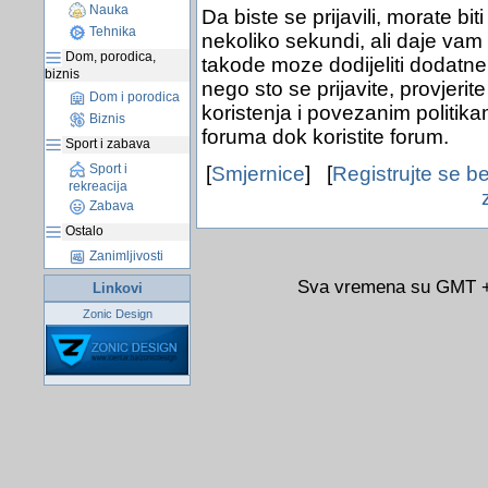
Nauka
Da biste se prijavili, morate bit
Tehnika
nekoliko sekundi, ali daje vam
Dom, porodica,
takode moze dodijeliti dodatne 
biznis
nego sto se prijavite, provjerit
Dom i porodica
koristenja i povezanim politik
Biznis
foruma dok koristite forum.
Sport i zabava
Sport i
[
Smjernice
] [
Registrujte se b
rekreacija
Zabava
Ostalo
Zanimljivosti
Sva vremena su GMT +0
Linkovi
Zonic Design