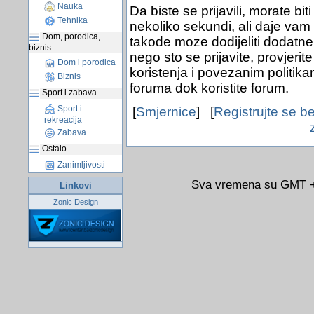
Nauka
Da biste se prijavili, morate bit
Tehnika
nekoliko sekundi, ali daje vam
Dom, porodica,
takode moze dodijeliti dodatne 
biznis
nego sto se prijavite, provjerit
Dom i porodica
koristenja i povezanim politik
Biznis
foruma dok koristite forum.
Sport i zabava
Sport i
[
Smjernice
] [
Registrujte se b
rekreacija
Zabava
Ostalo
Zanimljivosti
Sva vremena su GMT +0
Linkovi
Zonic Design