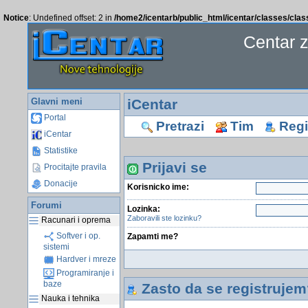
Notice
: Undefined offset: 2 in
/home2/icentarb/public_html/icentar/classes/cla
Centar 
Glavni meni
iCentar
Portal
Pretrazi
Tim
Regis
iCentar
Statistike
Prijavi se
Procitajte pravila
Donacije
Korisnicko ime:
Forumi
Lozinka:
Zaboravili ste lozinku?
Racunari i oprema
Softver i op.
Zapamti me?
sistemi
Hardver i mreze
Programiranje i
baze
Zasto da se registrujem
Nauka i tehnika