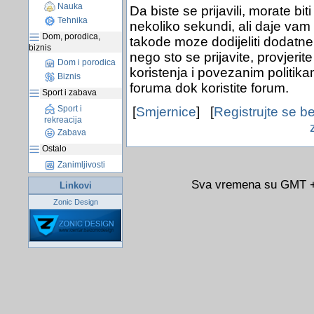
Nauka
Da biste se prijavili, morate bit
Tehnika
nekoliko sekundi, ali daje vam
Dom, porodica,
takode moze dodijeliti dodatne 
biznis
nego sto se prijavite, provjerit
Dom i porodica
koristenja i povezanim politik
Biznis
foruma dok koristite forum.
Sport i zabava
Sport i
[
Smjernice
] [
Registrujte se b
rekreacija
Zabava
Ostalo
Zanimljivosti
Sva vremena su GMT +0
Linkovi
Zonic Design