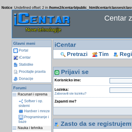
Notice
: Undefined offset: 2 in
/home2/icentarb/public_html/icentar/classes/cla
Centar 
Glavni meni
iCentar
Portal
Pretrazi
Tim
Regis
iCentar
Statistike
Prijavi se
Procitajte pravila
Donacije
Korisnicko ime:
Forumi
Lozinka:
Zaboravili ste lozinku?
Racunari i oprema
Softver i op.
Zapamti me?
sistemi
Hardver i mreze
Programiranje i
baze
Zasto da se registrujem
Nauka i tehnika