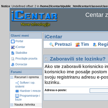
Notice
: Undefined offset: 2 in
/home2/icentarb/public_html/icentar/classes/cla
Centar 
Glavni meni
iCentar
Portal
Pretrazi
Tim
Regis
iCentar
Statistike
Zaboravili ste lozinku?
Procitajte pravila
Donacije
Ako ste zaboravili korisnicko i
korisnicko ime posalje postom 
Forumi
svoju registriranu adresu e-pos
Racunari i oprema
lozinku.
Softver i op.
sistemi
Adresa e-poste:
Hardver i mreze
Programiranje i
baze
Nauka i tehnika