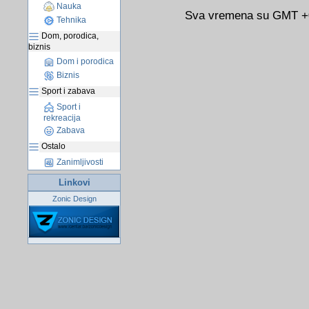
Nauka
Sva vremena su GMT +02
Tehnika
Dom, porodica,
biznis
Dom i porodica
Biznis
Sport i zabava
Sport i
rekreacija
Zabava
Ostalo
Zanimljivosti
Linkovi
Zonic Design