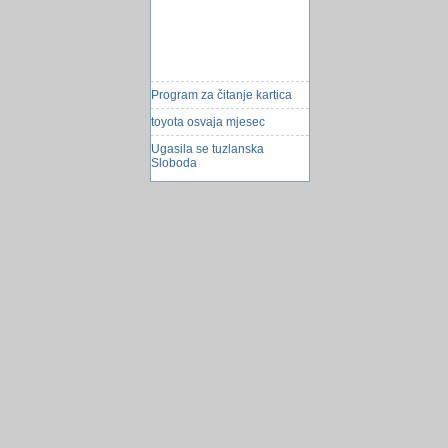
Program za čitanje kartica
toyota osvaja mjesec
Ugasila se tuzlanska
Sloboda
Pregled stanja
SQL upiti
Bootrstrap , sta je to?
Gugu.ba i one2play
ispunjavaju Å¾elje vaÅ¡e
djece
Volvo uvodi ogranicenje
brzine u novim autima
trazio kredit putem
drustvenih mreza
Uvoz Slika ...
Kako podesiti firewal