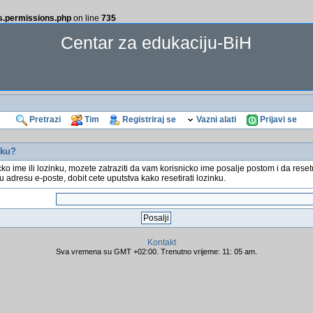
ss.permissions.php
on line
735
Centar za edukaciju-BiH
Pretrazi
Tim
Registriraj se
Vazni alati
Prijavi se
nku?
cko ime ili lozinku, mozete zatraziti da vam korisnicko ime posalje postom i da rese
u adresu e-poste, dobit cete uputstva kako resetirati lozinku.
Kontakt
Sva vremena su GMT +02:00. Trenutno vrijeme: 11: 05 am.