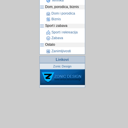
Tehnika
Dom, porodica, biznis
Dom i porodica
Biznis
Sport i zabava
Sport i rekreacija
Zabava
Ostalo
Zanimljivosti
Linkovi
Zonic Design