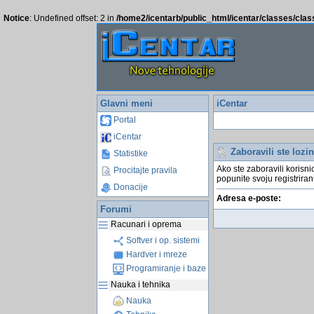
Notice
: Undefined offset: 2 in
/home2/icentarb/public_html/icentar/classes/cla
Glavni meni
iCentar
Portal
iCentar
Zaboravili ste lozi
Statistike
Ako ste zaboravili korisni
Procitajte pravila
popunite svoju registriran
Donacije
Adresa e-poste:
Forumi
Racunari i oprema
Softver i op. sistemi
Hardver i mreze
Programiranje i baze
Nauka i tehnika
Nauka