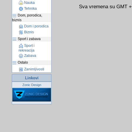
Nauka
Sva vremena su GMT +02
Tehnika
Dom, porodica,
biznis
Dom i porodica
Biznis
Sport i zabava
Sport i
rekreacija
Zabava
Ostalo
Zanimljivosti
Linkovi
Zonic Design