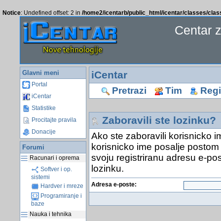
Notice
: Undefined offset: 2 in
/home2/icentarb/public_html/icentar/classes/cla
Centar 
Glavni meni
iCentar
Portal
Pretrazi
Tim
Regis
iCentar
Statistike
Zaboravili ste lozinku?
Procitajte pravila
Donacije
Ako ste zaboravili korisnicko i
korisnicko ime posalje postom 
Forumi
svoju registriranu adresu e-pos
Racunari i oprema
lozinku.
Softver i op.
sistemi
Adresa e-poste:
Hardver i mreze
Programiranje i
baze
Nauka i tehnika