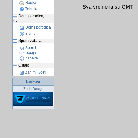
Nauka
Sva vremena su GMT +02
Tehnika
Dom, porodica,
biznis
Dom i porodica
Biznis
Sport i zabava
Sport i
rekreacija
Zabava
Ostalo
Zanimljivosti
Linkovi
Zonic Design