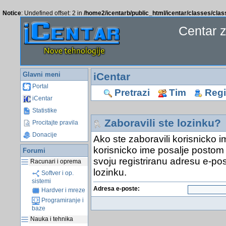
Notice
: Undefined offset: 2 in
/home2/icentarb/public_html/icentar/classes/cla
Centar 
Glavni meni
iCentar
Portal
Pretrazi
Tim
Regis
iCentar
Statistike
Zaboravili ste lozinku?
Procitajte pravila
Donacije
Ako ste zaboravili korisnicko i
korisnicko ime posalje postom 
Forumi
svoju registriranu adresu e-pos
Racunari i oprema
lozinku.
Softver i op.
sistemi
Adresa e-poste:
Hardver i mreze
Programiranje i
baze
Nauka i tehnika