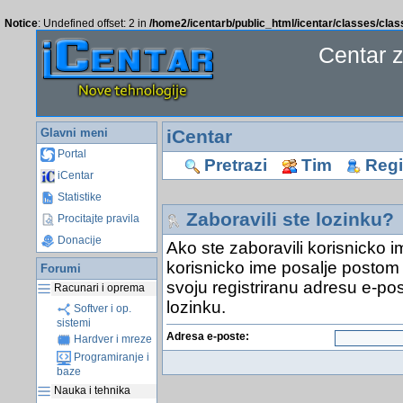
Notice
: Undefined offset: 2 in
/home2/icentarb/public_html/icentar/classes/cla
Centar 
Glavni meni
iCentar
Portal
Pretrazi
Tim
Regis
iCentar
Statistike
Zaboravili ste lozinku?
Procitajte pravila
Donacije
Ako ste zaboravili korisnicko i
korisnicko ime posalje postom 
Forumi
svoju registriranu adresu e-pos
Racunari i oprema
lozinku.
Softver i op.
sistemi
Adresa e-poste:
Hardver i mreze
Programiranje i
baze
Nauka i tehnika