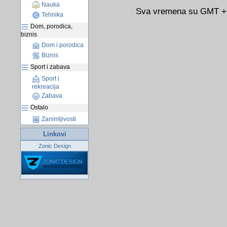
Nauka
Sva vremena su GMT +02
Tehnika
Dom, porodica,
biznis
Dom i porodica
Biznis
Sport i zabava
Sport i
rekreacija
Zabava
Ostalo
Zanimljivosti
Linkovi
Zonic Design