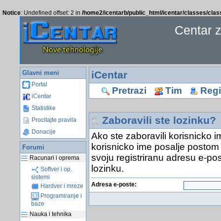
Notice
: Undefined offset: 2 in
/home2/icentarb/public_html/icentar/classes/cla
Centar 
Glavni meni
iCentar
Portal
Pretrazi
Tim
Regis
iCentar
Statistike
Zaboravili ste lozinku?
Procitajte pravila
Donacije
Ako ste zaboravili korisnicko i
korisnicko ime posalje postom 
Forumi
svoju registriranu adresu e-pos
Racunari i oprema
lozinku.
Softver i op.
sistemi
Adresa e-poste:
Hardver i mreze
Programiranje i
baze
Nauka i tehnika