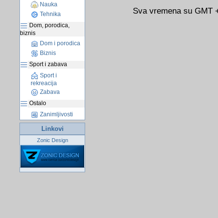
Nauka
Sva vremena su GMT +0
Tehnika
Dom, porodica,
biznis
Dom i porodica
Biznis
Sport i zabava
Sport i
rekreacija
Zabava
Ostalo
Zanimljivosti
Linkovi
Zonic Design