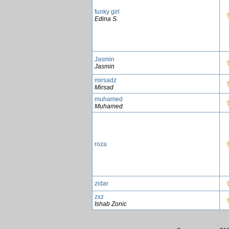
funky girl
Edina S.
Jasmin
Jasmin
mirsadz
Mirsad
muhamed
Muhamed
roza
zidar
zxz
Ishab Zonic