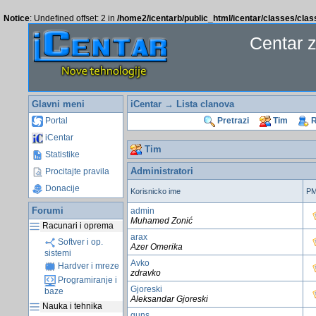
Notice
: Undefined offset: 2 in
/home2/icentarb/public_html/icentar/classes/cla
Centar 
Glavni meni
iCentar
→
Lista clanova
Portal
Pretrazi
Tim
R
iCentar
Tim
Statistike
Administratori
Procitajte pravila
Donacije
Korisnicko ime
P
Forumi
admin
Muhamed Zonić
Racunari i oprema
arax
Softver i op.
Azer Omerika
sistemi
Avko
Hardver i mreze
zdravko
Programiranje i
Gjoreski
baze
Aleksandar Gjoreski
Nauka i tehnika
guns