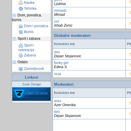
Nauka
Ljubisa
Tehnika
mirsadz
Mirsad
Dom, porodica,
biznis
zxz
Ishab Zonic
Dom i porodica
Biznis
Globalni moderatori
Sport i zabava
Korisnicko ime
P
Sport i
rekreacija
dex
Zabava
Dejan Stojanovic
Ostalo
funky girl
Edina S.
Zanimljivosti
roza
Linkovi
Moderatori
Zonic Design
Korisnicko ime
P
arax
Azer Omerika
dex
Dejan Stojanovic