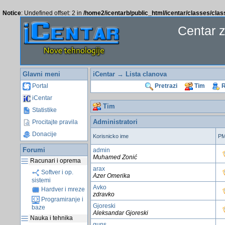
Notice
: Undefined offset: 2 in
/home2/icentarb/public_html/icentar/classes/cla
Centar 
Glavni meni
iCentar
→
Lista clanova
Portal
Pretrazi
Tim
R
iCentar
Tim
Statistike
Administratori
Procitajte pravila
Donacije
Korisnicko ime
P
Forumi
admin
Muhamed Zonić
Racunari i oprema
arax
Softver i op.
Azer Omerika
sistemi
Avko
Hardver i mreze
zdravko
Programiranje i
Gjoreski
baze
Aleksandar Gjoreski
Nauka i tehnika
guns