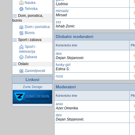
Nauka
Ljubisa
Tehnika
mirsadz
Mirsad
Dom, porodica,
biznis
zxz
Ishab Zonic
Dom i porodica
Biznis
Globalni moderatori
Sport i zabava
Korisnicko ime
P
Sport i
rekreacija
dex
Zabava
Dejan Stojanovic
Ostalo
funky girl
Edina S.
Zanimljivosti
roza
Linkovi
Moderatori
Zonic Design
Korisnicko ime
P
arax
Azer Omerika
dex
Dejan Stojanovic