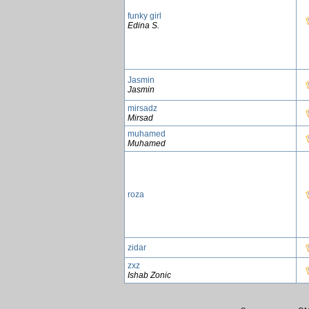
funky girl
Edina S.
Jasmin
Jasmin
mirsadz
Mirsad
muhamed
Muhamed
roza
zidar
zxz
Ishab Zonic