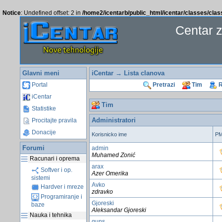
Notice
: Undefined offset: 2 in
/home2/icentarb/public_html/icentar/classes/cla
Centar 
Glavni meni
iCentar
→
Lista clanova
Portal
Pretrazi
Tim
R
iCentar
Tim
Statistike
Administratori
Procitajte pravila
Donacije
Korisnicko ime
P
Forumi
admin
Muhamed Zonić
Racunari i oprema
arax
Softver i op.
Azer Omerika
sistemi
Avko
Hardver i mreze
zdravko
Programiranje i
Gjoreski
baze
Aleksandar Gjoreski
Nauka i tehnika
guns