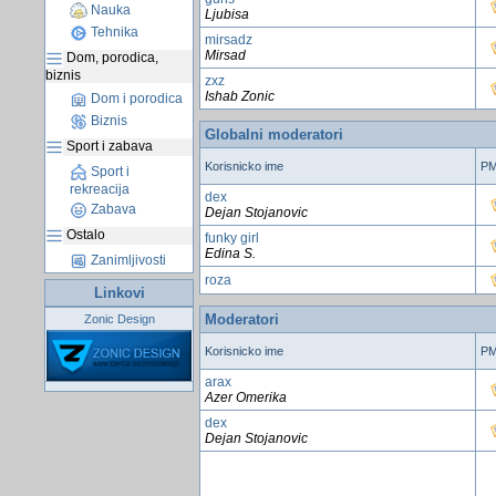
Nauka
Ljubisa
Tehnika
mirsadz
Mirsad
Dom, porodica,
biznis
zxz
Ishab Zonic
Dom i porodica
Biznis
Globalni moderatori
Sport i zabava
Korisnicko ime
P
Sport i
rekreacija
dex
Zabava
Dejan Stojanovic
Ostalo
funky girl
Edina S.
Zanimljivosti
roza
Linkovi
Moderatori
Zonic Design
Korisnicko ime
P
arax
Azer Omerika
dex
Dejan Stojanovic