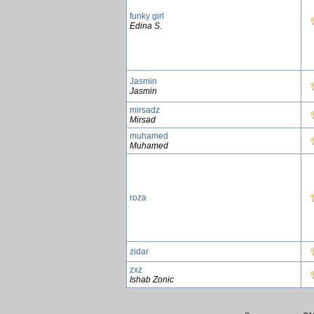
funky girl
Edina S.
Jasmin
Jasmin
mirsadz
Mirsad
muhamed
Muhamed
roza
zidar
zxz
Ishab Zonic