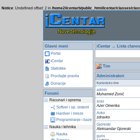
Notice
: Undefined offset: 2 in
/home2/icentarb/public_html/icentar/classes/cla
Glavni meni
iCentar
→
Lista clano
Portal
iCentar
Tim
Statistike
Administratori
Procitajte pravila
Korisnicko ime
Donacije
admin
Forumi
Muhamed Zonić
Racunari i oprema
arax
Azer Omerika
Softver i op. sistemi
Avko
Hardver i mreze
zdravko
Programiranje i baze
Gjoreski
Nauka i tehnika
Aleksandar Gjoreski
Nauka
guns