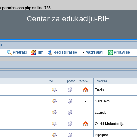
ss.permissions.php
on line
735
Centar za edukaciju-BiH
va
Pretrazi
Tim
Registriraj se
Vazni alati
Prijavi se
PM
E-posta
WWW
Lokacija
Tuzla
-
Sarajevo
-
zagreb
Ohrid Makedonija
-
Bijeljina