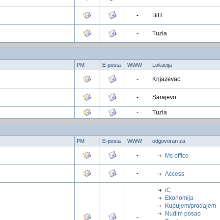
-
BiH
-
Tuzla
PM
E-posta
WWW
Lokacija
-
Knjazevac
-
Sarajevo
-
Tuzla
PM
E-posta
WWW
odgovoran za
-
Ms office
-
Access
iC
Ekonomija
Kupujem/prodajem
Nudim posao
-