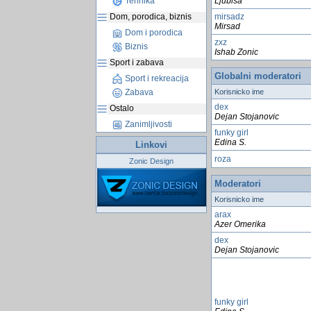
Tehnika
Ljubisa
Dom, porodica, biznis
mirsadz
Mirsad
Dom i porodica
zxz
Biznis
Ishab Zonic
Sport i zabava
Globalni moderatori
Sport i rekreacija
Zabava
Korisnicko ime
dex
Ostalo
Dejan Stojanovic
Zanimljivosti
funky girl
Edina S.
Linkovi
roza
Zonic Design
Moderatori
Korisnicko ime
arax
Azer Omerika
dex
Dejan Stojanovic
funky girl