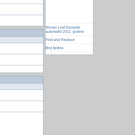
Nissan Leaf Evropski
automobil 2011. godine
Find and Replace
Broj tjedna
Zaboravljeni USB
Kineski hakeri hakovali
vojsku SAD
Raspored dugmica (buttons)
u kolone
max velicina array 28763
paneli za hosting
čeÅ¡njak
ImgBurn
Kvalitet softvera - kako
automatizovati provjere
Sretna nova godina