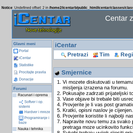
Notice
: Undefined offset: 2 in
/home2/icentarb/public_html/icentar/classes/cla
Centar 
Glavni meni
iCentar
Portal
Pretrazi
Tim
Regis
iCentar
Statistike
Smjernice
Procitajte pravila
Donacije
Vi mozete diskutovati u temama
misljenja izrazena na forumu.
Forumi
Pokusajte zadrzati prijateljski 
Racunari i oprema
Vase objave bi trebale biti usre
Softver i op.
Provjerite je li vas post gramati
sistemi
Kratki, opisni naslov je cijenjen.
Hardver i mreze
Provjerite koristite li najbolji 
Programiranje i
Napravite novu temu za svako pi
baze
pretraga moze ucinkovito funkci
Nauka i tehnika
Sukobi trebaju uvijek rijesiti 