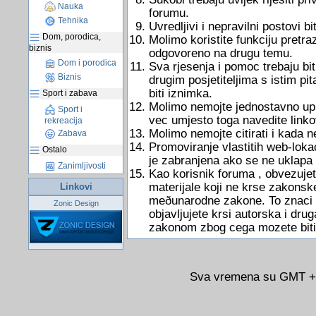
Nauka
forumu.
Tehnika
Uvredljivi i nepravilni postovi bit
Dom, porodica,
Molimo koristite funkciju pretraz
biznis
odgovoreno na drugu temu.
Dom i porodica
Sva rjesenja i pomoc trebaju bit
Biznis
drugim posjetiteljima s istim pi
biti iznimka.
Sport i zabava
Molimo nemojte jednostavno uputi
Sport i
vec umjesto toga navedite link
rekreacija
Molimo nemojte citirati i kada 
Zabava
Promoviranje vlastitih web-lokac
Ostalo
je zabranjena ako se ne uklapa
Zanimljivosti
Kao korisnik foruma , obvezujete
materijale koji ne krse zakonsk
Linkovi
meðunarodne zakone. To znaci d
Zonic Design
objavljujete krsi autorska i dru
zakonom zbog cega mozete biti
Sva vremena su GMT +02