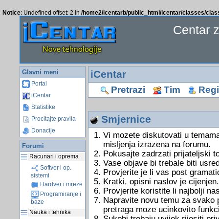
Notice
: Undefined offset: 2 in
/home2/icentarb/public_html/icentar/classes/cla
Centar 
Glavni meni
iCentar
Portal
Pretrazi
Tim
Regis
iCentar
Statistike
Smjernice
Procitajte pravila
Donacije
Vi mozete diskutovati u temama
misljenja izrazena na forumu.
Forumi
Pokusajte zadrzati prijateljski 
Racunari i oprema
Vase objave bi trebale biti usre
Softver i op.
Provjerite je li vas post gramati
sistemi
Kratki, opisni naslov je cijenjen.
Hardver i mreze
Provjerite koristite li najbolji 
Programiranje i
Napravite novu temu za svako pi
baze
pretraga moze ucinkovito funkci
Nauka i tehnika
Sukobi trebaju uvijek rijesiti 