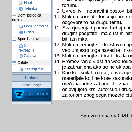
Nauka
forumu.
Tehnika
Uvredljivi i nepravilni postovi bit
Dom, porodica,
Molimo koristite funkciju pretraz
biznis
odgovoreno na drugu temu.
Dom i porodica
Sva rjesenja i pomoc trebaju bit
Biznis
drugim posjetiteljima s istim pi
biti iznimka.
Sport i zabava
Molimo nemojte jednostavno uputi
Sport i
vec umjesto toga navedite link
rekreacija
Molimo nemojte citirati i kada 
Zabava
Promoviranje vlastitih web-lokac
Ostalo
je zabranjena ako se ne uklapa
Zanimljivosti
Kao korisnik foruma , obvezujete
materijale koji ne krse zakonsk
Linkovi
meðunarodne zakone. To znaci d
Zonic Design
objavljujete krsi autorska i dru
zakonom zbog cega mozete biti
Sva vremena su GMT +0