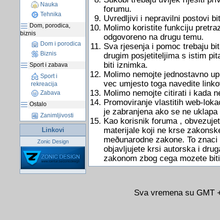
Nauka
forumu.
Tehnika
Uvredljivi i nepravilni postovi bit
Dom, porodica,
Molimo koristite funkciju pretraz
biznis
odgovoreno na drugu temu.
Dom i porodica
Sva rjesenja i pomoc trebaju bit
Biznis
drugim posjetiteljima s istim pi
biti iznimka.
Sport i zabava
Molimo nemojte jednostavno uputi
Sport i
vec umjesto toga navedite link
rekreacija
Molimo nemojte citirati i kada 
Zabava
Promoviranje vlastitih web-lokac
Ostalo
je zabranjena ako se ne uklapa
Zanimljivosti
Kao korisnik foruma , obvezujete
materijale koji ne krse zakonsk
Linkovi
meðunarodne zakone. To znaci d
Zonic Design
objavljujete krsi autorska i dru
zakonom zbog cega mozete biti
Sva vremena su GMT +0