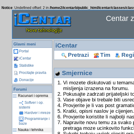
Notice
: Undefined offset: 2 in
/home2/icentarb/public_html/icentar/classes/cla
Centar 
Glavni meni
iCentar
Portal
Pretrazi
Tim
Regis
iCentar
Statistike
Smjernice
Procitajte pravila
Donacije
Vi mozete diskutovati u temama
misljenja izrazena na forumu.
Forumi
Pokusajte zadrzati prijateljski 
Racunari i oprema
Vase objave bi trebale biti usre
Softver i op.
Provjerite je li vas post gramati
sistemi
Kratki, opisni naslov je cijenjen.
Hardver i mreze
Provjerite koristite li najbolji 
Programiranje i
Napravite novu temu za svako pi
baze
pretraga moze ucinkovito funkci
Nauka i tehnika
Sukobi trebaju uvijek rijesiti 