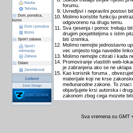
Nauka
forumu.
Tehnika
Uvredljivi i nepravilni postovi bit
Dom, porodica,
Molimo koristite funkciju pretraz
biznis
odgovoreno na drugu temu.
Dom i porodica
Sva rjesenja i pomoc trebaju bit
Biznis
drugim posjetiteljima s istim pi
biti iznimka.
Sport i zabava
Molimo nemojte jednostavno uputi
Sport i
vec umjesto toga navedite link
rekreacija
Molimo nemojte citirati i kada 
Zabava
Promoviranje vlastitih web-lokac
Ostalo
je zabranjena ako se ne uklapa
Zanimljivosti
Kao korisnik foruma , obvezujete
materijale koji ne krse zakonsk
Linkovi
meðunarodne zakone. To znaci d
Zonic Design
objavljujete krsi autorska i dru
zakonom zbog cega mozete biti
Sva vremena su GMT +0