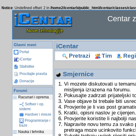
Notice
: Undefined offset: 2 in
/home2/icentarb/public_html/icentar/classes/cla
Centar 
Glavni meni
iCentar
Portal
Pretrazi
Tim
Regis
iCentar
Statistike
Smjernice
Procitajte pravila
Donacije
Vi mozete diskutovati u temama
misljenja izrazena na forumu.
Forumi
Pokusajte zadrzati prijateljski 
Racunari i oprema
Vase objave bi trebale biti usre
Softver i op.
Provjerite je li vas post gramati
sistemi
Kratki, opisni naslov je cijenjen.
Hardver i mreze
Provjerite koristite li najbolji 
Programiranje i
Napravite novu temu za svako pi
baze
pretraga moze ucinkovito funkci
Nauka i tehnika
Sukobi trebaju uvijek rijesiti 