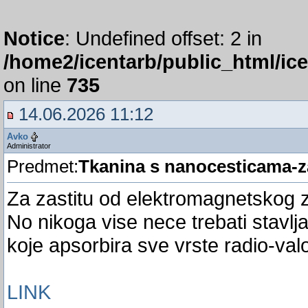
Notice
: Undefined offset: 2 in
/home2/icentarb/public_html/ic
on line
735
14.06.2026 11:12
Avko
Administrator
Predmet:
Tkanina s nanocesticama-z
Za zastitu od elektromagnetskog z
No nikoga vise nece trebati stavljat
koje apsorbira sve vrste radio-val
LINK